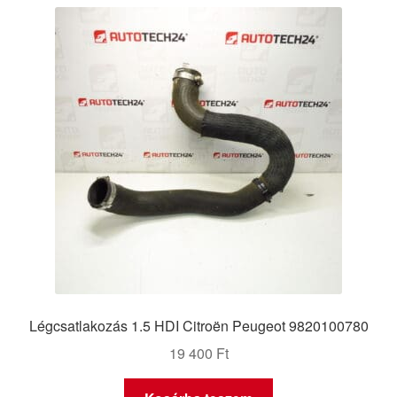
Panaszkezelési szabályzat
Pénztár
Rólunk
Saját fiókom
Szállítás
Szállítás világszerte
Szekér
Légcsatlakozás 1.5 HDI Citroën Peugeot 9820100780
19 400
Ft