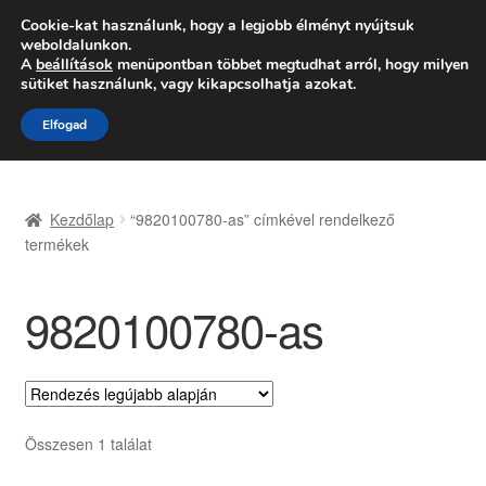
SZÁLLÍTÁS 2618 Ft-tól
Cookie-kat használunk, hogy a legjobb élményt nyújtsuk
weboldalunkon.
Hétfő-Péntek 9:00–16:00
06 80 088 054
A
beállítások
menüpontban többet megtudhat arról, hogy milyen
sütiket használunk, vagy kikapcsolhatja azokat.
Ugrás
Kilépés
Menü
Elfogad
a
a
navigációhoz
tartalomba
Kezdőlap
Kezdőlap
“9820100780-as” címkével rendelkező
Adatvédelmi irányelvek
termékek
Felhasználási feltételek
9820100780-as
Kapcsolatba lépni
Kifizetések
Összesen 1 találat
Panasz