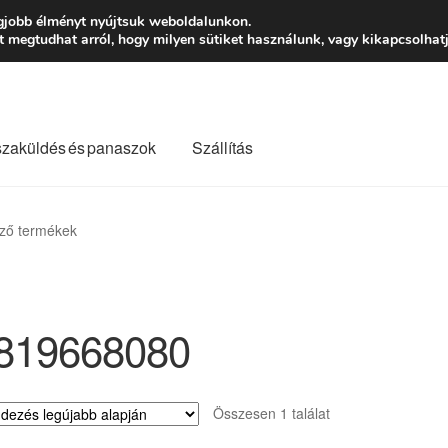
Ft-tól
Hétfő-Péntek
gjobb élményt nyújtsuk weboldalunkon.
megtudhat arról, hogy milyen sütiket használunk, vagy kikapcsolhatj
szaküldés és panaszok
Szállítás
lási feltételek
Kapcsolatba lépni
Kifizetések
Panasz
ző termékek
Saját fiókom
Szállítás
Szállítás világszerte
Szekér
819668080
Összesen 1 találat