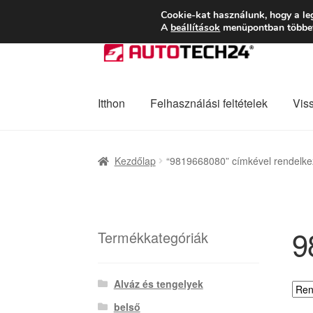
SZÁLLÍTÁS 2618 
Cookie-kat használunk, hogy a le
A
beállítások
menüpontban többet 
Ugrás
Kilépés
a
a
navigációhoz
tartalomba
Itthon
Felhasználási feltételek
Vis
Kezdőlap
Adatvédelmi irányelvek
Felhaszná
Kezdőlap
“9819668080” címkével rendelke
Panaszkezelési szabályzat
Pénztár
Rólunk
9
Termékkategóriák
Alváz és tengelyek
belső