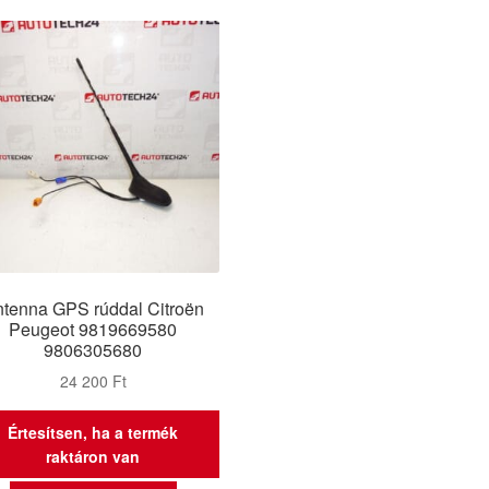
tenna GPS rúddal Citroën
Peugeot 9819669580
9806305680
24 200
Ft
Értesítsen, ha a termék
raktáron van