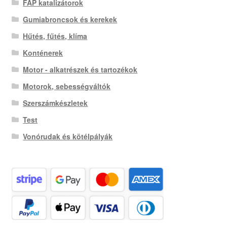
FAP katalizátorok
Gumiabroncsok és kerekek
Hűtés, fűtés, klíma
Konténerek
Motor - alkatrészek és tartozékok
Motorok, sebességváltók
Szerszámkészletek
Test
Vonórudak és kötélpályák