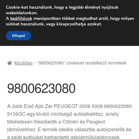
SZÁLLÍTÁS 2618 Ft-tól
Cookie-kat használunk, hogy a legjobb élményt nyújtsuk
weboldalunkon.
Hétfő-Péntek 9:00–16:00
06 80 088 054
A
beállítások
menüpontban többet megtudhat arról, hogy milyen
sütiket használunk, vagy kikapcsolhatja azokat.
Ugrás
Kilépés
Menü
Elfogad
a
a
navigációhoz
tartalomba
Kezdőlap
Kezdőlap
“9800623080” címkével rendelkező termékek
Adatvédelmi irányelvek
9800623080
Felhasználási feltételek
Kapcsolatba lépni
A Jobb Első Ajtó Zár PEUGEOT 3008 5008 9800623080
9136GC egy kiváló minőségű autóalkatrész, amely
Kifizetések
tökéletesen illeszkedik a Citroën és Peugeot
járművekhez. E termék ideális választás autószerelők és
Panasz
a saját autójukat karbantartó gépjárműtulajdonosok