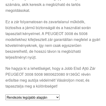
számára, akik keresik a megbízható és tartós
Panaszkezelési szabályzat
megoldásokat.
Pénztár
Ez a zár folyamatosan és zavartalanul működik,
biztosítva a jármű biztonságát és a használat során
Rólunk
tapasztalt kényelmet. A PEUGEOT 3008 és 5008
modellekhez kifejlesztett zár garantáltan megfelel a gyári
követelményeknek, így nem csak egyszerűen
Saját fiókom
beszerelhető, de hosszú távon is megbízható
teljesítményt nyújt.
Szállítás
Ne hagyja ki a lehetőséget, hogy a Jobb Első Ajtó Zár
Szállítás világszerte
PEUGEOT 3008 5008 9800623080 9136GC révén
erősítse meg autója védelmét! Vásároljon most, és
Szekér
tapasztalja meg a különbséget!