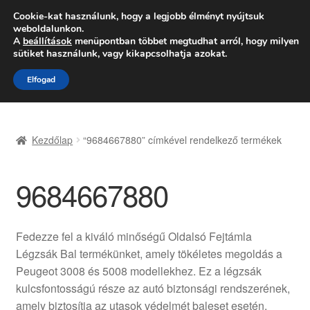
SZÁLLÍTÁS 2618 Ft-tól
Cookie-kat használunk, hogy a legjobb élményt nyújtsuk
weboldalunkon.
Hétfő-Péntek 9:00–16:00
06 80 088 054
A
beállítások
menüpontban többet megtudhat arról, hogy milyen
sütiket használunk, vagy kikapcsolhatja azokat.
Ugrás
Kilépés
Menü
Elfogad
a
a
navigációhoz
tartalomba
Kezdőlap
Kezdőlap
“9684667880” címkével rendelkező termékek
Adatvédelmi irányelvek
9684667880
Felhasználási feltételek
Kapcsolatba lépni
Fedezze fel a kiváló minőségű Oldalsó Fejtámla
Légzsák Bal termékünket, amely tökéletes megoldás a
Kifizetések
Peugeot 3008 és 5008 modellekhez. Ez a légzsák
kulcsfontosságú része az autó biztonsági rendszerének,
Panasz
amely biztosítja az utasok védelmét baleset esetén.