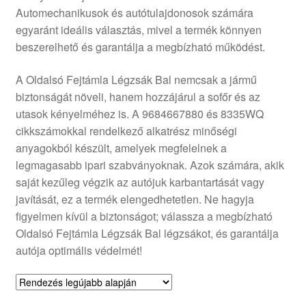
Automechanikusok és autótulajdonosok számára
Panaszkezelési szabályzat
egyaránt ideális választás, mivel a termék könnyen
beszerelhető és garantálja a megbízható működést.
Pénztár
A Oldalsó Fejtámla Légzsák Bal nemcsak a jármű
Rólunk
biztonságát növeli, hanem hozzájárul a sofőr és az
utasok kényelméhez is. A 9684667880 és 8335WQ
cikkszámokkal rendelkező alkatrész minőségi
Saját fiókom
anyagokból készült, amelyek megfelelnek a
legmagasabb ipari szabványoknak. Azok számára, akik
Szállítás
saját kezűleg végzik az autójuk karbantartását vagy
javítását, ez a termék elengedhetetlen. Ne hagyja
Szállítás világszerte
figyelmen kívül a biztonságot; válassza a megbízható
Oldalsó Fejtámla Légzsák Bal légzsákot, és garantálja
Szekér
autója optimális védelmét!