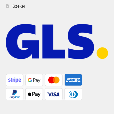
Szekér