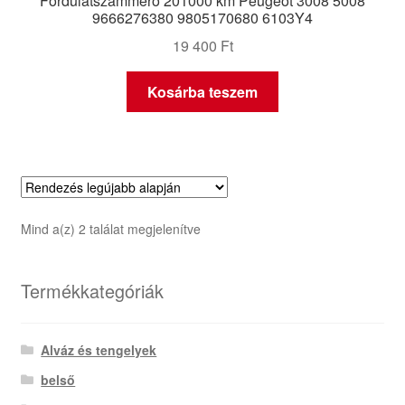
Fordulatszámmérő 201000 km Peugeot 3008 5008
9666276380 9805170680 6103Y4
19 400
Ft
Kosárba teszem
Sorted
Mind a(z) 2 találat megjelenítve
by
latest
Termékkategóriák
Alváz és tengelyek
belső