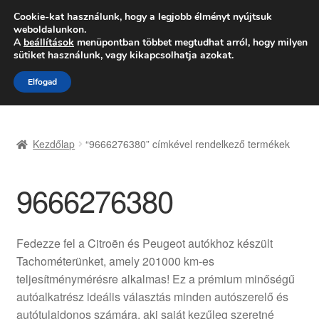
SZÁLLÍTÁS 2618 Ft-tól
Cookie-kat használunk, hogy a legjobb élményt nyújtsuk
weboldalunkon.
Hétfő-Péntek 9:00–16:00
06 80 088 054
A
beállítások
menüpontban többet megtudhat arról, hogy milyen
sütiket használunk, vagy kikapcsolhatja azokat.
Ugrás
Kilépés
Menü
Elfogad
a
a
navigációhoz
tartalomba
Kezdőlap
Kezdőlap
“9666276380” címkével rendelkező termékek
Adatvédelmi irányelvek
9666276380
Felhasználási feltételek
Kapcsolatba lépni
Fedezze fel a Citroën és Peugeot autókhoz készült
Tachométerünket, amely 201000 km-es
Kifizetések
teljesítménymérésre alkalmas! Ez a prémium minőségű
autóalkatrész ideális választás minden autószerelő és
Panasz
autótulajdonos számára, aki saját kezűleg szeretné