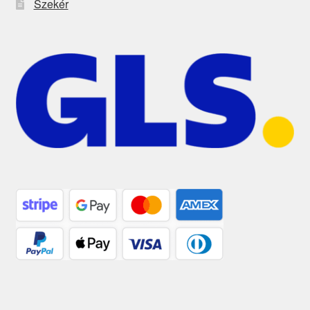
Szekér