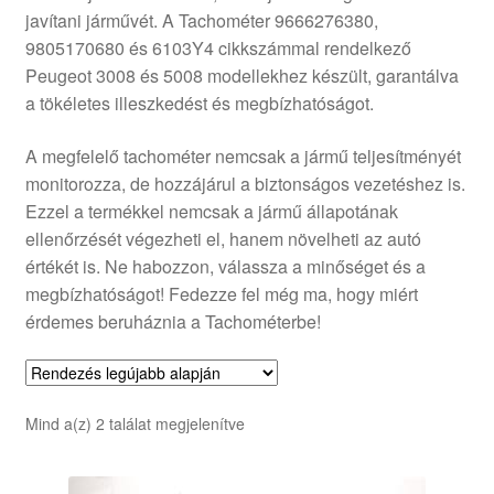
javítani járművét. A Tachométer 9666276380,
Panaszkezelési szabályzat
9805170680 és 6103Y4 cikkszámmal rendelkező
Peugeot 3008 és 5008 modellekhez készült, garantálva
Pénztár
a tökéletes illeszkedést és megbízhatóságot.
Rólunk
A megfelelő tachométer nemcsak a jármű teljesítményét
monitorozza, de hozzájárul a biztonságos vezetéshez is.
Ezzel a termékkel nemcsak a jármű állapotának
Saját fiókom
ellenőrzését végezheti el, hanem növelheti az autó
értékét is. Ne habozzon, válassza a minőséget és a
Szállítás
megbízhatóságot! Fedezze fel még ma, hogy miért
érdemes beruháznia a Tachométerbe!
Szállítás világszerte
Szekér
Sorted
Mind a(z) 2 találat megjelenítve
by
latest