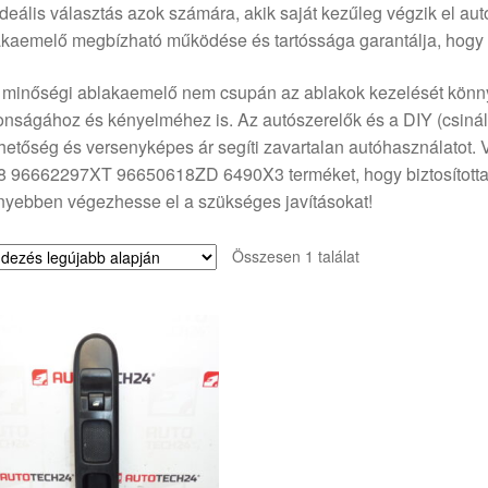
ideális választás azok számára, akik saját kezűleg végzik el autó
kaemelő megbízható működése és tartóssága garantálja, hogy 
minőségi ablakaemelő nem csupán az ablakok kezelését könny
onságához és kényelméhez is. Az autószerelők és a DIY (csiná
hetőség és versenyképes ár segíti zavartalan autóhasználatot
8 96662297XT 96650618ZD 6490X3 terméket, hogy biztosította 
yebben végezhesse el a szükséges javításokat!
Összesen 1 találat