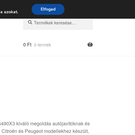
 9:00–16:00
06 80 088 054
Elfogad
a azokat.
Keresés
Keresés
a
következőre:
0
Ft
0 termék
90X3 kiváló megoldás autójavítóknak és
 Citroën és Peugeot modellekhez készült,