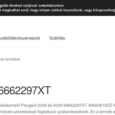
Ft-tól
Hétfő-Péntek
gjobb élményt nyújtsuk weboldalunkon.
megtudhat arról, hogy milyen sütiket használunk, vagy kikapcsolhatj
szaküldés és panaszok
Szállítás
lási feltételek
Kapcsolatba lépni
Kifizetések
Panasz
ező termékek
Saját fiókom
Szállítás
Szállítás világszerte
Szekér
6662297XT
Ablakemelő Peugeot 3008 és 5008 96662297XT 96650618ZD 64
rművek szerelésével foglalkozó szakembereknek. Ez a termék a