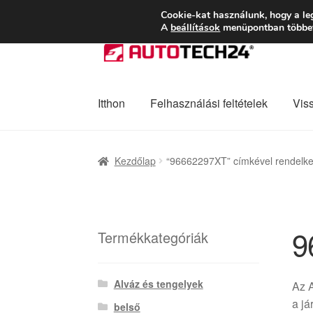
SZÁLLÍTÁS 2618 
Cookie-kat használunk, hogy a le
A
beállítások
menüpontban többet 
Ugrás
Kilépés
a
a
navigációhoz
tartalomba
Itthon
Felhasználási feltételek
Vis
Kezdőlap
Adatvédelmi irányelvek
Felhaszná
Kezdőlap
“96662297XT” címkével rendelk
Panaszkezelési szabályzat
Pénztár
Rólunk
9
Termékkategóriák
Alváz és tengelyek
Az 
a já
belső