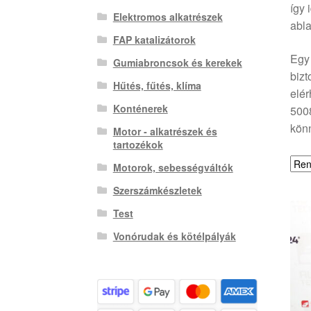
így 
Elektromos alkatrészek
abla
FAP katalizátorok
Egy 
Gumiabroncsok és kerekek
bizt
Hűtés, fűtés, klíma
elér
Konténerek
500
könn
Motor - alkatrészek és
tartozékok
Motorok, sebességváltók
Szerszámkészletek
Test
Vonórudak és kötélpályák