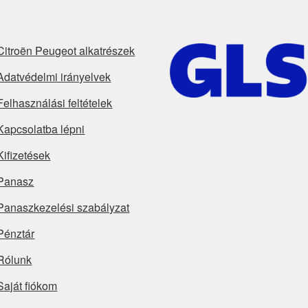
Citroën Peugeot alkatrészek
Adatvédelmi irányelvek
Felhasználási feltételek
Kapcsolatba lépni
Kifizetések
Panasz
Panaszkezelési szabályzat
Pénztár
Rólunk
Saját fiókom