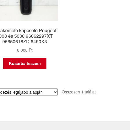
lakemelő kapcsoló Peugeot
008 és 5008 96662297XT
96650618ZD 6490X3
8 000
Ft
Kosárba teszem
Összesen 1 találat