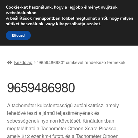
SZÁLLÍTÁS 2618 Ft-tól
Cookie-kat használunk, hogy a legjobb élményt nyújtsuk
weboldalunkon.
Hétfő-Péntek 9:00–16:00
06 80 088 054
A
beállítások
menüpontban többet megtudhat arról, hogy milyen
sütiket használunk, vagy kikapcsolhatja azokat.
Ugrás
Kilépés
Menü
Elfogad
a
a
navigációhoz
tartalomba
Kezdőlap
Kezdőlap
“9659486980” címkével rendelkező termékek
Adatvédelmi irányelvek
9659486980
Felhasználási feltételek
Kapcsolatba lépni
A tachométer kulcsfontosságú autóalkatrész, amely
lehetővé teszi a jármű teljesítményének és
Kifizetések
sebességének nyomon követését. Kínálatunkban
megtalálható a Tachométer Citroën Xsara Picasso,
Panasz
amely 212 ezer km-t futott, és a Tachométer Citroën