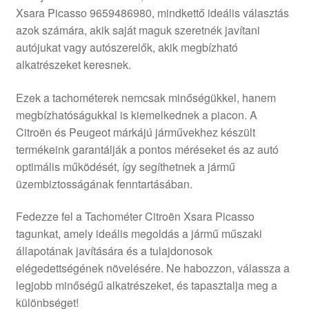
Xsara Picasso 9659486980, mindkettő ideális választás
Panaszkezelési szabályzat
azok számára, akik saját maguk szeretnék javítani
autójukat vagy autószerelők, akik megbízható
Pénztár
alkatrészeket keresnek.
Rólunk
Ezek a tachométerek nemcsak minőségükkel, hanem
megbízhatóságukkal is kiemelkednek a piacon. A
Citroën és Peugeot márkájú járművekhez készült
Saját fiókom
termékeink garantálják a pontos méréseket és az autó
optimális működését, így segíthetnek a jármű
Szállítás
üzembiztosságának fenntartásában.
Szállítás világszerte
Fedezze fel a Tachométer Citroën Xsara Picasso
tagunkat, amely ideális megoldás a jármű műszaki
Szekér
állapotának javítására és a tulajdonosok
elégedettségének növelésére. Ne habozzon, válassza a
legjobb minőségű alkatrészeket, és tapasztalja meg a
különbséget!