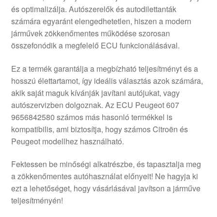
és optimalizálja. Autószerelők és autodilettanták
Panaszkezelési szabályzat
számára egyaránt elengedhetetlen, hiszen a modern
járművek zökkenőmentes működése szorosan
Pénztár
összefonódik a megfelelő ECU funkcionálásával.
Rólunk
Ez a termék garantálja a megbízható teljesítményt és a
hosszú élettartamot, így ideális választás azok számára,
akik saját maguk kívánják javítani autójukat, vagy
Saját fiókom
autószervizben dolgoznak. Az ECU Peugeot 607
9656842580 számos más hasonló termékkel is
Szállítás
kompatibilis, ami biztosítja, hogy számos Citroën és
Peugeot modellhez használható.
Szállítás világszerte
Fektessen be minőségi alkatrészbe, és tapasztalja meg
Szekér
a zökkenőmentes autóhasználat előnyeit! Ne hagyja ki
ezt a lehetőséget, hogy vásárlásával javítson a járműve
teljesítményén!