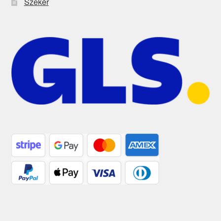
Szekér