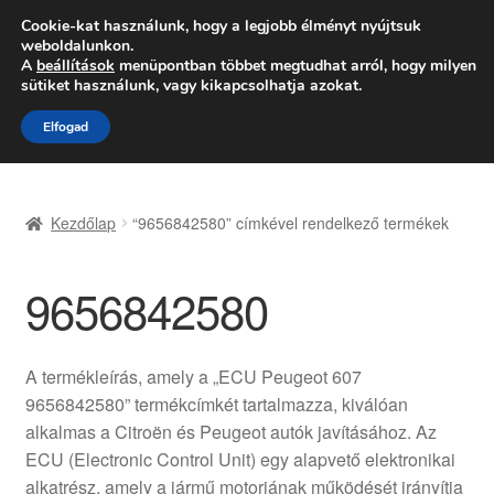
SZÁLLÍTÁS 2618 Ft-tól
Cookie-kat használunk, hogy a legjobb élményt nyújtsuk
weboldalunkon.
Hétfő-Péntek 9:00–16:00
06 80 088 054
A
beállítások
menüpontban többet megtudhat arról, hogy milyen
sütiket használunk, vagy kikapcsolhatja azokat.
Ugrás
Kilépés
Menü
Elfogad
a
a
navigációhoz
tartalomba
Kezdőlap
Kezdőlap
“9656842580” címkével rendelkező termékek
Adatvédelmi irányelvek
9656842580
Felhasználási feltételek
Kapcsolatba lépni
A termékleírás, amely a „ECU Peugeot 607
9656842580” termékcímkét tartalmazza, kiválóan
Kifizetések
alkalmas a Citroën és Peugeot autók javításához. Az
ECU (Electronic Control Unit) egy alapvető elektronikai
Panasz
alkatrész, amely a jármű motorjának működését irányítja