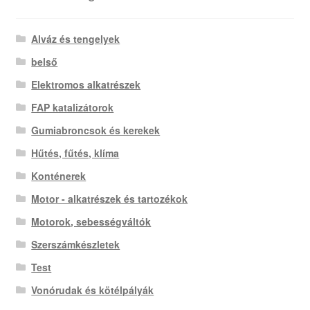
Alváz és tengelyek
belső
Elektromos alkatrészek
FAP katalizátorok
Gumiabroncsok és kerekek
Hűtés, fűtés, klíma
Konténerek
Motor - alkatrészek és tartozékok
Motorok, sebességváltók
Szerszámkészletek
Test
Vonórudak és kötélpályák