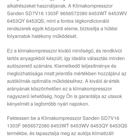
alkatrészeket használjanak. A Klimakompresszor
Panaszkezelési szabályzat
Sanden SD7V16 1303F 9656572380 6453WT 6453WV
6453QY 6453QS, mint a fontos légkondicionáló
Pénztár
rendszerek egyik központi eleme, biztosítja a hűtési
folyamatok hatékony működését.
Rólunk
Ez a klimakompresszor kiváló minőségű, és rendkívül
tartós anyagokból készült, így ideális választás minden
Saját fiókom
autószerelő számára. Kiemelkedő teljesítménye és
megbízhatósága miatt jelentős mértékben hozzájárul az
Szállítás
autóklímák optimális működéséhez. A kiváló ár-érték
arányának köszönhetően ez a klimakompresszor
Szállítás világszerte
nagyszerű lehetőség, hogy Ön is garantálja az utasok
kényelmét a legforróbb nyári napokon.
Szekér
Fektessen be a Klimakompresszor Sanden SD7V16
1303F 9656572380 6453WT 6453WV 6453QY 6453QS
termékbe, és tapasztalja meg az autója klimatizált