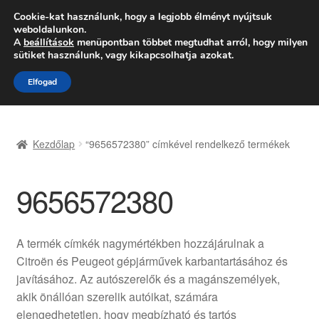
SZÁLLÍTÁS 2618 Ft-tól
Cookie-kat használunk, hogy a legjobb élményt nyújtsuk
weboldalunkon.
Hétfő-Péntek 9:00–16:00
06 80 088 054
A
beállítások
menüpontban többet megtudhat arról, hogy milyen
sütiket használunk, vagy kikapcsolhatja azokat.
Ugrás
Kilépés
Menü
Elfogad
a
a
navigációhoz
tartalomba
Kezdőlap
Kezdőlap
“9656572380” címkével rendelkező termékek
Adatvédelmi irányelvek
9656572380
Felhasználási feltételek
Kapcsolatba lépni
A termék címkék nagymértékben hozzájárulnak a
Citroën és Peugeot gépjárművek karbantartásához és
Kifizetések
javításához. Az autószerelők és a magánszemélyek,
akik önállóan szerelik autóikat, számára
Panasz
elengedhetetlen, hogy megbízható és tartós