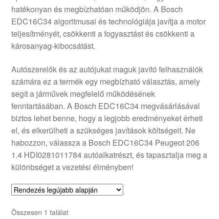
hatékonyan és megbízhatóan működjön. A Bosch
Panaszkezelési szabályzat
EDC16C34 algoritmusai és technológiája javítja a motor
teljesítményét, csökkenti a fogyasztást és csökkenti a
Pénztár
károsanyag-kibocsátást.
Rólunk
Autószerelők és az autójukat maguk javító felhasználók
számára ez a termék egy megbízható választás, amely
segít a járművek megfelelő működésének
Saját fiókom
fenntartásában. A Bosch EDC16C34 megvásárlásával
biztos lehet benne, hogy a legjobb eredményeket érheti
Szállítás
el, és elkerülheti a szükséges javítások költségeit. Ne
habozzon, válassza a Bosch EDC16C34 Peugeot 206
Szállítás világszerte
1.4 HDI0281011784 autóalkatrészt, és tapasztalja meg a
különbséget a vezetési élményben!
Szekér
Összesen 1 találat