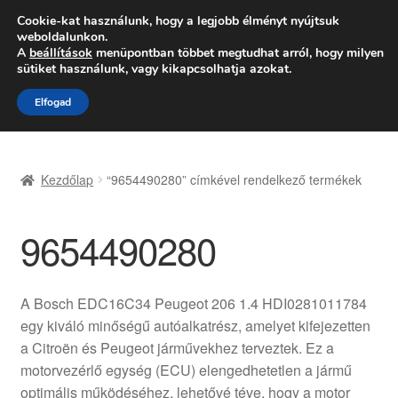
SZÁLLÍTÁS 2618 Ft-tól
Cookie-kat használunk, hogy a legjobb élményt nyújtsuk
weboldalunkon.
Hétfő-Péntek 9:00–16:00
06 80 088 054
A
beállítások
menüpontban többet megtudhat arról, hogy milyen
sütiket használunk, vagy kikapcsolhatja azokat.
Ugrás
Kilépés
Menü
Elfogad
a
a
navigációhoz
tartalomba
Kezdőlap
Kezdőlap
“9654490280” címkével rendelkező termékek
Adatvédelmi irányelvek
9654490280
Felhasználási feltételek
Kapcsolatba lépni
A Bosch EDC16C34 Peugeot 206 1.4 HDI0281011784
egy kiváló minőségű autóalkatrész, amelyet kifejezetten
Kifizetések
a Citroën és Peugeot járművekhez terveztek. Ez a
motorvezérlő egység (ECU) elengedhetetlen a jármű
Panasz
optimális működéséhez, lehetővé téve, hogy a motor