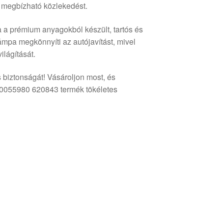
 megbízható közlekedést.
 a prémium anyagokból készült, tartós és
ámpa megkönnyíti az autójavítást, mivel
ilágítását.
s biztonságát! Vásároljon most, és
50055980 620843 termék tökéletes