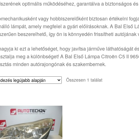
szerének optimális működéséhez, garantálva a biztonságos és
mechanikusként vagy hobbiszerelőként biztosan értékelni fogja
nálló lámpát, amely megfelel a gyári előírásoknak. A Bal Első L
zerűen beszerelhető, így ön is könnyedén frissítheti autójának v
agyja ki ezt a lehetőséget, hogy javítsa járműve láthatóságát é
sztalja meg a különbséget! A Bal Első Lámpa Citroën C5 II 96
asztás minden autórajongónak és szakembernek.
Összesen 1 találat