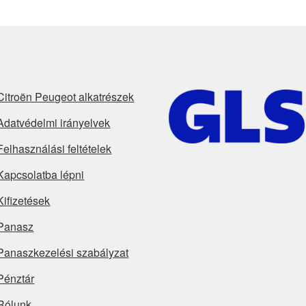
Citroën Peugeot alkatrészek
Adatvédelmi irányelvek
Felhasználási feltételek
Kapcsolatba lépni
Kifizetések
Panasz
Panaszkezelési szabályzat
Pénztár
Rólunk