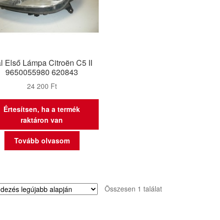
l Első Lámpa Citroën C5 II
9650055980 620843
24 200
Ft
Értesítsen, ha a termék
raktáron van
Tovább olvasom
Összesen 1 találat