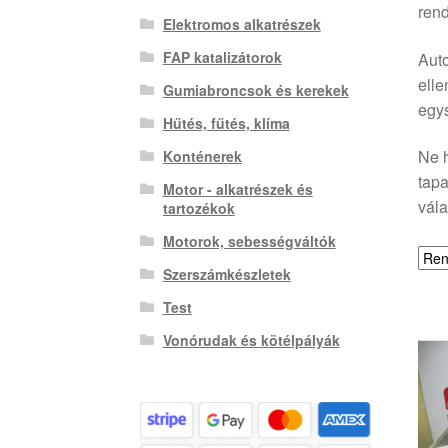
rend
Elektromos alkatrészek
FAP katalizátorok
Auto
elle
Gumiabroncsok és kerekek
egys
Hűtés, fűtés, klíma
Ne h
Konténerek
tapa
Motor - alkatrészek és
vál
tartozékok
Motorok, sebességváltók
Szerszámkészletek
Test
Vonórudak és kötélpályák