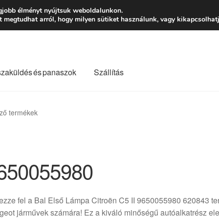
Ft-tól
Hétfő-Péntek
gjobb élményt nyújtsuk weboldalunkon.
megtudhat arról, hogy milyen sütiket használunk, vagy kikapcsolhatj
szaküldés és panaszok
Szállítás
lási feltételek
Kapcsolatba lépni
Kifizetések
Panasz
ző termékek
Saját fiókom
Szállítás
Szállítás világszerte
Szekér
650055980
zze fel a Bal Első Lámpa Citroën C5 II 9650055980 620843 term
eot járművek számára! Ez a kiváló minőségű autóalkatrész elen