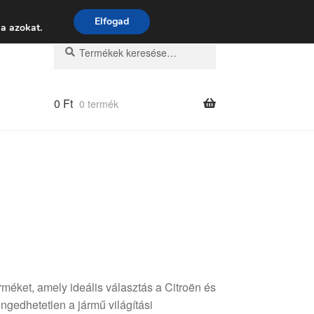
 9:00–16:00
06 80 088 054
Elfogad
a azokat.
Keresés
Keresés
a
következőre:
0
Ft
0 termék
éket, amely ideális választás a Citroën és
gedhetetlen a jármű világítási