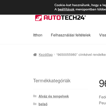
SZÁLLÍTÁS 2618 
Cookie-kat használunk, hogy a le
A
beállítások
menüpontban többet 
Ugrás
Kilépés
a
a
navigációhoz
tartalomba
Itthon
Felhasználási feltételek
Vis
Kezdőlap
Adatvédelmi irányelvek
Felhaszná
Kezdőlap
“9650055980” címkével rendelke
Panaszkezelési szabályzat
Pénztár
Rólunk
9
Termékkategóriák
Alváz és tengelyek
Fede
Peug
belső