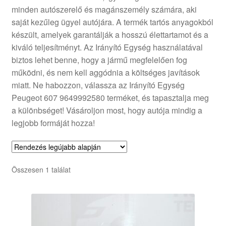
minden autószerelő és magánszemély számára, aki
Panaszkezelési szabályzat
saját kezűleg ügyel autójára. A termék tartós anyagokból
készült, amelyek garantálják a hosszú élettartamot és a
Pénztár
kiváló teljesítményt. Az Irányító Egység használatával
biztos lehet benne, hogy a jármű megfelelően fog
Rólunk
működni, és nem kell aggódnia a költséges javítások
miatt. Ne habozzon, válassza az Irányító Egység
Peugeot 607 9649992580 terméket, és tapasztalja meg
Saját fiókom
a különbséget! Vásároljon most, hogy autója mindig a
legjobb formáját hozza!
Szállítás
Szállítás világszerte
Összesen 1 találat
Szekér