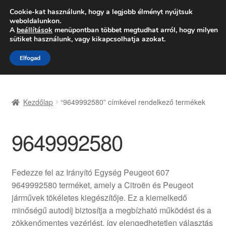
SZÁLLÍTÁS 2618 Ft-tól
Cookie-kat használunk, hogy a legjobb élményt nyújtsuk
weboldalunkon.
Hétfő-Péntek 9:00–16:00
06 80 088 054
A
beállítások
menüpontban többet megtudhat arról, hogy milyen
sütiket használunk, vagy kikapcsolhatja azokat.
Ugrás
Kilépés
Menü
Elfogad
a
a
navigációhoz
tartalomba
Kezdőlap
Kezdőlap
“9649992580” címkével rendelkező termékek
Adatvédelmi irányelvek
9649992580
Felhasználási feltételek
Kapcsolatba lépni
Fedezze fel az Irányító Egység Peugeot 607
9649992580 terméket, amely a Citroën és Peugeot
Kifizetések
járművek tökéletes kiegészítője. Ez a kiemelkedő
minőségű autodíj biztosítja a megbízható működést és a
Panasz
zökkenőmentes vezérlést, így elengedhetetlen választás