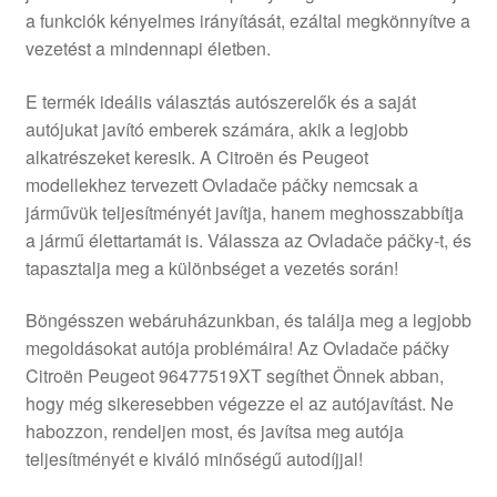
a funkciók kényelmes irányítását, ezáltal megkönnyítve a
Panaszkezelési szabályzat
vezetést a mindennapi életben.
Pénztár
E termék ideális választás autószerelők és a saját
autójukat javító emberek számára, akik a legjobb
Rólunk
alkatrészeket keresik. A Citroën és Peugeot
modellekhez tervezett Ovladače páčky nemcsak a
járművük teljesítményét javítja, hanem meghosszabbítja
Saját fiókom
a jármű élettartamát is. Válassza az Ovladače páčky-t, és
tapasztalja meg a különbséget a vezetés során!
Szállítás
Böngésszen webáruházunkban, és találja meg a legjobb
Szállítás világszerte
megoldásokat autója problémáira! Az Ovladače páčky
Citroën Peugeot 96477519XT segíthet Önnek abban,
Szekér
hogy még sikeresebben végezze el az autójavítást. Ne
habozzon, rendeljen most, és javítsa meg autója
teljesítményét e kiváló minőségű autodíjjal!