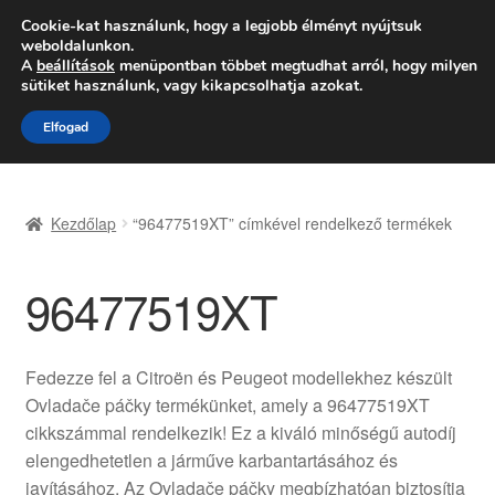
SZÁLLÍTÁS 2618 Ft-tól
Cookie-kat használunk, hogy a legjobb élményt nyújtsuk
weboldalunkon.
Hétfő-Péntek 9:00–16:00
06 80 088 054
A
beállítások
menüpontban többet megtudhat arról, hogy milyen
sütiket használunk, vagy kikapcsolhatja azokat.
Ugrás
Kilépés
Menü
Elfogad
a
a
navigációhoz
tartalomba
Kezdőlap
Kezdőlap
“96477519XT” címkével rendelkező termékek
Adatvédelmi irányelvek
96477519XT
Felhasználási feltételek
Kapcsolatba lépni
Fedezze fel a Citroën és Peugeot modellekhez készült
Ovladače páčky termékünket, amely a 96477519XT
Kifizetések
cikkszámmal rendelkezik! Ez a kiváló minőségű autodíj
elengedhetetlen a járműve karbantartásához és
Panasz
javításához. Az Ovladače páčky megbízhatóan biztosítja