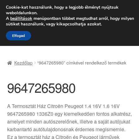
SZÁLLÍTÁS 2618 Ft-tól
Cookie-kat használunk, hogy a legjobb élményt nyújtsuk
weboldalunkon.
Hétfő-Péntek 9:00–16:00
06 80 088 054
A
beállítások
menüpontban többet megtudhat arról, hogy milyen
sütiket használunk, vagy kikapcsolhatja azokat.
Ugrás
Kilépés
Menü
Elfogad
a
a
navigációhoz
tartalomba
Kezdőlap
Kezdőlap
“9647265980” címkével rendelkező termékek
Adatvédelmi irányelvek
9647265980
Felhasználási feltételek
Kapcsolatba lépni
A Termosztát Ház Citroën Peugeot 1.4 16V 1.6 16V
9647265980 1336Z0 egy kiemelkedően fontos alkatrész,
Kifizetések
amelyet minden autószerelőnek, illetve a saját autójukat
karbantartó autótulajdonosnak érdemes megismernie.
Panasz
Ez a termosztát ház a Citroën és Peugeot járművek