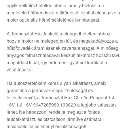
egyik nélkülözhetetlen eleme, amely biztosítja a
Panaszkezelési szabályzat
megfelelő hűtőrendszer működését, ezáltal elősegítve a
motor optimális hőmérsékletének fenntartását.
Pénztár
A Termosztát Ház funkciója elengedhetetlen ahhoz,
Rólunk
hogy a motor ne melegedjen túl, és megakadályozza a
hűtőfolyadék áramlásának zavartalanságát. A minőségi
anyagok felhasználásával készült alkatrész hosszú távú
Saját fiókom
megoldást kínál, így érdemes figyelmet fordítani a
vásárlásakor.
Szállítás
Ha autószerelőként keres olyan alkatrészt, amely
Szállítás világszerte
garantálja a járművek megbízhatóságát és
teljesítményét, a Termosztát Ház Citroën Peugeot 1.4
Szekér
16V 1.6 16V 9647265980 1336Z0 a legjobb választás
lehet. Ne habozzon, rendelje meg ezt a fontos
autóalkatrészt, és biztosítson járműve számára
maximális teljesítményt és biztonságot!