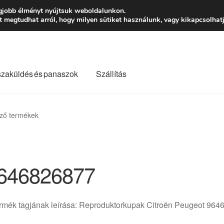
Ft-tól
Hétfő-Péntek
gjobb élményt nyújtsuk weboldalunkon.
megtudhat arról, hogy milyen sütiket használunk, vagy kikapcsolhatj
szaküldés és panaszok
Szállítás
lási feltételek
Kapcsolatba lépni
Kifizetések
Panasz
ző termékek
Saját fiókom
Szállítás
Szállítás világszerte
Szekér
646826877
ermék tagjának leírása: Reproduktorkupak Citroën Peugeot 96