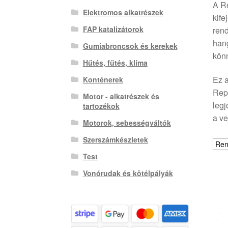
A R
Elektromos alkatrészek
kife
FAP katalizátorok
rend
hang
Gumiabroncsok és kerekek
könn
Hűtés, fűtés, klíma
Ez a
Konténerek
Rep
Motor - alkatrészek és
legj
tartozékok
a ve
Motorok, sebességváltók
Szerszámkészletek
Test
Vonórudak és kötélpályák