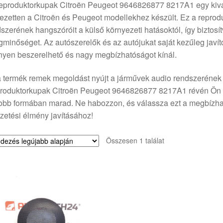
eproduktorkupak Citroën Peugeot 9646826877 8217A1 egy kivá
jezetten a Citroën és Peugeot modellekhez készült. Ez a repro
szerének hangszóróit a külső környezeti hatásoktól, így biztosít
minőséget. Az autószerelők és az autójukat saját kezűleg javít
yen beszerelhető és nagy megbízhatóságot kínál.
 termék remek megoldást nyújt a járművek audio rendszerének k
roduktorkupak Citroën Peugeot 9646826877 8217A1 révén Ön bi
obb formában marad. Ne habozzon, és válassza ezt a megbízható
zetési élmény javításához!
Összesen 1 találat