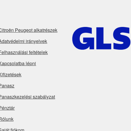
Citroën Peugeot alkatrészek
Adatvédelmi irányelvek
Felhasználási feltételek
Kapcsolatba lépni
Kifizetések
Panasz
Panaszkezelési szabályzat
Pénztár
Rólunk
Saját fiókom