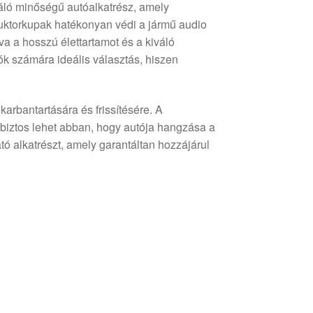
ló minőségű autóalkatrész, amely
duktorkupak hatékonyan védi a jármű audio
va a hosszú élettartamot és a kiváló
ók számára ideális választás, hiszen
arbantartására és frissítésére. A
ztos lehet abban, hogy autója hangzása a
 alkatrészt, amely garantáltan hozzájárul