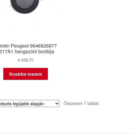
troën Peugeot 9646826877
217A1 hangszóró borítója
4 000
Ft
Kosárba teszem
Összesen 1 találat