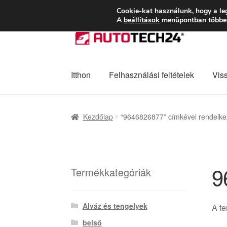
SZÁLLÍTÁS 2618 
Cookie-kat használunk, hogy a le
A
beállítások
menüpontban többet 
Ugrás
Kilépés
a
a
navigációhoz
tartalomba
Itthon
Felhasználási feltételek
Vis
Kezdőlap
Adatvédelmi irányelvek
Felhaszná
Kezdőlap
“9646826877” címkével rendelke
Panaszkezelési szabályzat
Pénztár
Rólunk
9
Termékkategóriák
Alváz és tengelyek
A t
belső