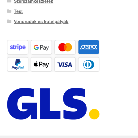
Szerszámkészletek
Test
Vonórudak és kötélpályák