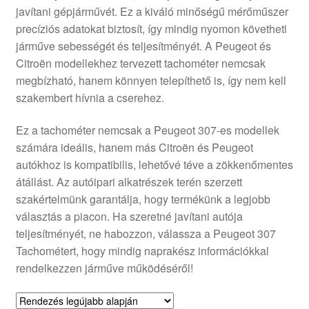
javítani gépjárművét. Ez a kiváló minőségű mérőműszer
Panaszkezelési szabályzat
precíziós adatokat biztosít, így mindig nyomon követheti
járműve sebességét és teljesítményét. A Peugeot és
Pénztár
Citroën modellekhez tervezett tachométer nemcsak
megbízható, hanem könnyen telepíthető is, így nem kell
Rólunk
szakembert hívnia a cserehez.
Ez a tachométer nemcsak a Peugeot 307-es modellek
Saját fiókom
számára ideális, hanem más Citroën és Peugeot
autókhoz is kompatibilis, lehetővé téve a zökkenőmentes
Szállítás
átállást. Az autóipari alkatrészek terén szerzett
szakértelmünk garantálja, hogy termékünk a legjobb
Szállítás világszerte
választás a piacon. Ha szeretné javítani autója
teljesítményét, ne habozzon, válassza a Peugeot 307
Szekér
Tachométert, hogy mindig naprakész információkkal
rendelkezzen járműve működéséről!