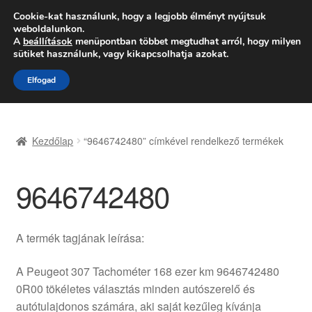
SZÁLLÍTÁS 2618 Ft-tól
Cookie-kat használunk, hogy a legjobb élményt nyújtsuk
weboldalunkon.
Hétfő-Péntek 9:00–16:00
06 80 088 054
A
beállítások
menüpontban többet megtudhat arról, hogy milyen
sütiket használunk, vagy kikapcsolhatja azokat.
Ugrás
Kilépés
Menü
Elfogad
a
a
navigációhoz
tartalomba
Kezdőlap
Kezdőlap
“9646742480” címkével rendelkező termékek
Adatvédelmi irányelvek
9646742480
Felhasználási feltételek
Kapcsolatba lépni
A termék tagjának leírása:
Kifizetések
A Peugeot 307 Tachométer 168 ezer km 9646742480
0R00 tökéletes választás minden autószerelő és
Panasz
autótulajdonos számára, aki saját kezűleg kívánja