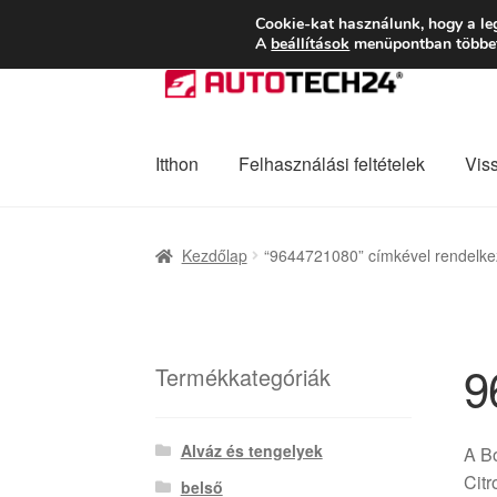
SZÁLLÍTÁS 2618 
Cookie-kat használunk, hogy a le
A
beállítások
menüpontban többet 
Ugrás
Kilépés
a
a
navigációhoz
tartalomba
Itthon
Felhasználási feltételek
Vis
Kezdőlap
Adatvédelmi irányelvek
Felhaszná
Kezdőlap
“9644721080” címkével rendelke
Panaszkezelési szabályzat
Pénztár
Rólunk
9
Termékkategóriák
Alváz és tengelyek
A B
Citr
belső