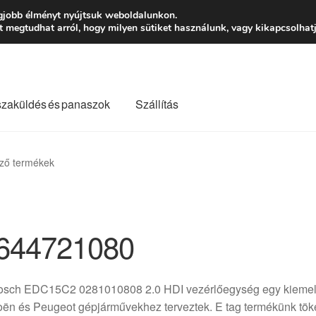
Ft-tól
Hétfő-Péntek
gjobb élményt nyújtsuk weboldalunkon.
megtudhat arról, hogy milyen sütiket használunk, vagy kikapcsolhatj
szaküldés és panaszok
Szállítás
lási feltételek
Kapcsolatba lépni
Kifizetések
Panasz
ző termékek
Saját fiókom
Szállítás
Szállítás világszerte
Szekér
644721080
osch EDC15C2 0281010808 2.0 HDI vezérlőegység egy kiemelk
oën és Peugeot gépjárművekhez terveztek. E tag termékünk töké