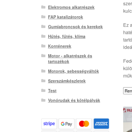
szer
Elektromos alkatrészek
kulc
FAP katalizátorok
Ez a
Gumiabroncsok és kerekek
hat
Hűtés, fűtés, klíma
tart
Konténerek
ideá
Motor - alkatrészek és
Fed
tartozékok
külö
Motorok, sebességváltók
műk
Szerszámkészletek
Test
Vonórudak és kötélpályák