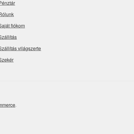
Pénztár
Rólunk
Saját fiókom
Szállítás
Szállítás világszerte
Szekér
ommerce
.