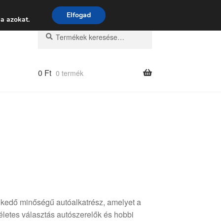
 9:00–16:00
06 80 088 054
Elfogad
a azokat.
Keresés
Keresés
a
következőre:
0
Ft
0 termék
edő minőségű autóalkatrész, amelyet a
letes választás autószerelők és hobbi