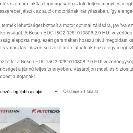
elők számára, akik a legmagasabb szintű teljesítményt és meg
sszerepet játszik az autók motorjának irányításában, így elen
 termék lehetőséget biztosít a motor optimalizálására, javítva 
ékonyságát. A Bosch EDC15C2 0281010808 2.0 HDI vezérlőegys
ósság alapozta meg, ezért garantáltan hosszú távú megoldást k
lis választás, hiszen kedvező áron juthatnak hozzá egy megbíz
ezze fel a Bosch EDC15C2 0281010808 2.0 HDI vezérlőegység e
nbséget a jármű teljesítményében. Vásároljon most, és biztosít
ödést autójának!
Összesen 1 találat