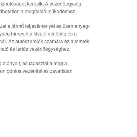
bízhatóságot keresik. A vezérlőegység
gedhetetlen a megfelelő működéshez.
ezzel a jármű teljesítményét és üzemanyag-
ég hírnevét a kiváló minőség és a
ínál. Az autószerelők számára ez a termék
ható és tartós vezérlőegységhez.
lőnyeit, és tapasztalja meg a
son pontos vezérlést és zavartalan