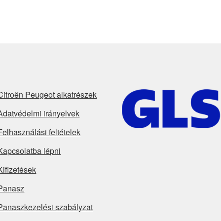
Citroën Peugeot alkatrészek
Adatvédelmi irányelvek
Felhasználási feltételek
Kapcsolatba lépni
Kifizetések
Panasz
Panaszkezelési szabályzat