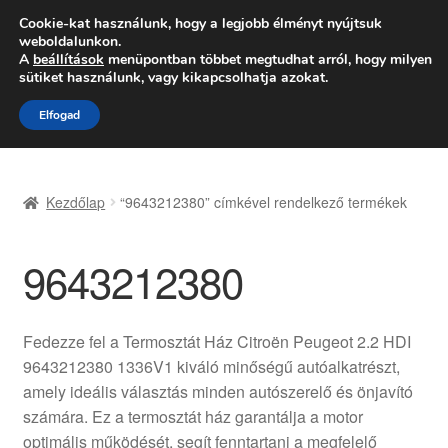
SZÁLLÍTÁS 2618 Ft-tól
Cookie-kat használunk, hogy a legjobb élményt nyújtsuk
weboldalunkon.
Hétfő-Péntek 9:00–16:00
06 80 088 054
A
beállítások
menüpontban többet megtudhat arról, hogy milyen
sütiket használunk, vagy kikapcsolhatja azokat.
Ugrás
Kilépés
Menü
Elfogad
a
a
navigációhoz
tartalomba
Kezdőlap
Kezdőlap
“9643212380” címkével rendelkező termékek
Adatvédelmi irányelvek
9643212380
Felhasználási feltételek
Kapcsolatba lépni
Fedezze fel a Termosztát Ház Citroën Peugeot 2.2 HDI
9643212380 1336V1 kiváló minőségű autóalkatrészt,
Kifizetések
amely ideális választás minden autószerelő és önjavító
számára. Ez a termosztát ház garantálja a motor
Panasz
optimális működését, segít fenntartani a megfelelő