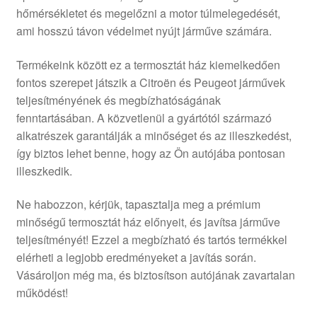
hőmérsékletet és megelőzni a motor túlmelegedését,
Panaszkezelési szabályzat
ami hosszú távon védelmet nyújt járműve számára.
Pénztár
Termékeink között ez a termosztát ház kiemelkedően
fontos szerepet játszik a Citroën és Peugeot járművek
Rólunk
teljesítményének és megbízhatóságának
fenntartásában. A közvetlenül a gyártótól származó
alkatrészek garantálják a minőséget és az illeszkedést,
Saját fiókom
így biztos lehet benne, hogy az Ön autójába pontosan
illeszkedik.
Szállítás
Ne habozzon, kérjük, tapasztalja meg a prémium
Szállítás világszerte
minőségű termosztát ház előnyeit, és javítsa járműve
teljesítményét! Ezzel a megbízható és tartós termékkel
Szekér
elérheti a legjobb eredményeket a javítás során.
Vásároljon még ma, és biztosítson autójának zavartalan
működést!