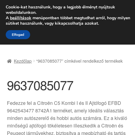
SZÁLLÍTÁS 2618 Ft-tól
Cookie-kat használunk, hogy a legjobb élményt nyújtsuk
weboldalunkon.
Hétfő-Péntek 9:00–16:00
06 80 088 054
A
beállítások
menüpontban többet megtudhat arról, hogy milyen
sütiket használunk, vagy kikapcsolhatja azokat.
Ugrás
Kilépés
Menü
Elfogad
a
a
navigációhoz
tartalomba
Kezdőlap
Kezdőlap
“9637085077” címkével rendelkező termékek
Adatvédelmi irányelvek
9637085077
Felhasználási feltételek
Kapcsolatba lépni
Fedezze fel a Citroën C5 Kombi I és II Ajtófogó EFBD
9642543477 8742A1 terméket, amely ideális választás
Kifizetések
minden autószerelő és hobbi autós számára. Ez a kiváló
minőségű ajtófogó tökéletesen illeszkedik a Citroën és
Panasz
Peugeot járművekhez, biztosítva a megbízható és tartós