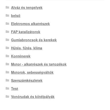
Alváz és tengelyek
belső
Elektromos alkatrészek
FAP katalizátorok
Gumiabroncsok és kerekek
Hűtés, fűtés, klíma
Konténerek
Motor - alkatrészek és tartozékok
Motorok, sebességváltók
Szerszámkészletek
Test
Vonórudak és kötélpályák