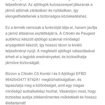
teljesítményt. Az ajtófogók kulcsszerepet játszanak a
Panaszkezelési szabályzat
jármű ajtóinak zárásában és nyitásában, így
elengedhetetlenek a biztonságos közlekedéshez.
Pénztár
Ez a termék nemcsak a funkcióját látja el, hanem javítja
Rólunk
a jármű általános esztétikáját is. A Citroën és Peugeot
autókhoz készült ajtófogó szakmai minőségű
anyagokból készült, így hosszú távon is kiváló
Saját fiókom
teljesítményt nyújt. A megfelelő ajtófogó választásával
érheti el a legjobb eredményeket, és biztosíthatja
Szállítás
járműve biztonságát.
Szállítás világszerte
Bízzon a Citroën C5 Kombi I és II Ajtófogó EFBD
9642543477 8742A1 megbízhatóságában, és
Szekér
tapasztalja meg a különbséget, amit egy magas
minőségű autóalkatrész hozhat. Vásároljon most, hogy
biztosítsa autója zökkenőmentes működését és hosszú
élettartamát!