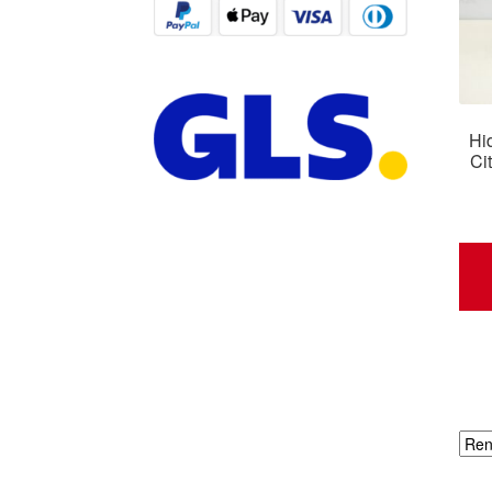
Hi
Ci