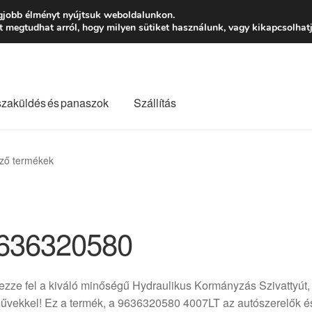
Ft-tól
Hétfő-Péntek
gjobb élményt nyújtsuk weboldalunkon.
megtudhat arról, hogy milyen sütiket használunk, vagy kikapcsolhatj
szaküldés és panaszok
Szállítás
lási feltételek
Kapcsolatba lépni
Kifizetések
Panasz
ző termékek
Saját fiókom
Szállítás
Szállítás világszerte
Szekér
636320580
zze fel a kiváló minőségű Hydraulikus Kormányzás Szivattyút,
űvekkel! Ez a termék, a 9636320580 4007LT az autószerelők é