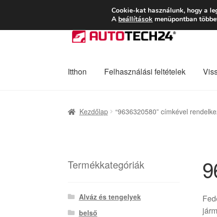
SZÁLLÍTÁS 2618 
Cookie-kat használunk, hogy a le
A
beállítások
menüpontban többet 
Ugrás
Kilépés
a
a
navigációhoz
tartalomba
Itthon
Felhasználási feltételek
Vis
Kezdőlap
Adatvédelmi irányelvek
Felhaszná
Kezdőlap
“9636320580” címkével rendelke
Panaszkezelési szabályzat
Pénztár
Rólunk
9
Termékkategóriák
Alváz és tengelyek
Fede
járm
belső