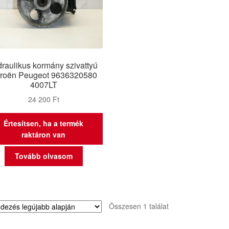
draulikus kormány szivattyú
troën Peugeot 9636320580
4007LT
24 200
Ft
Értesítsen, ha a termék
raktáron van
Tovább olvasom
Összesen 1 találat