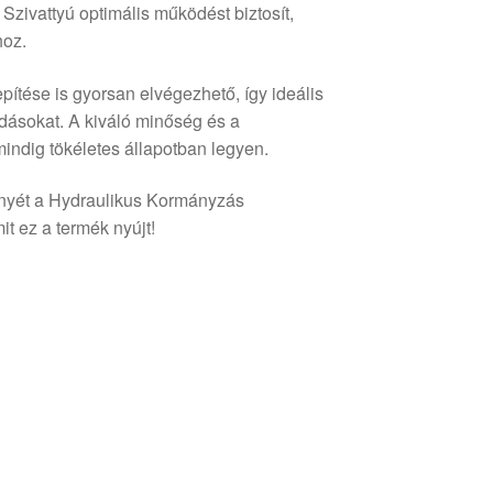
zivattyú optimális működést biztosít,
hoz.
ítése is gyorsan elvégezhető, így ideális
dásokat. A kiváló minőség és a
mindig tökéletes állapotban legyen.
ményét a Hydraulikus Kormányzás
t ez a termék nyújt!