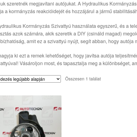
k szeretnék megjavítani autójukat. A Hydraulikus Kormányzás S
tja a kormányzás reakcióidejét és hozzájárul a jármű stabilitásá
draulikus Kormányzás Szivattyú használata egyszerű, és a telep
sztás azok számára, akik szeretik a DIY (csináld magad) megol
ízhatóság, amit ez a szivattyú nyújt, segít abban, hogy autója 
agyja ki ezt a remek lehetőséget, hogy javítsa autója teljesít
attyúval! Vásároljon most, és tapasztalja meg a különbséget, ami
Összesen 1 találat