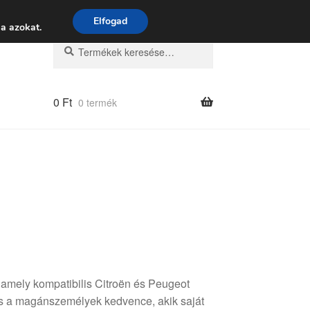
 9:00–16:00
06 80 088 054
Elfogad
a azokat.
Keresés
Keresés
a
következőre:
0
Ft
0 termék
 amely kompatibilis Citroën és Peugeot
s a magánszemélyek kedvence, akik saját