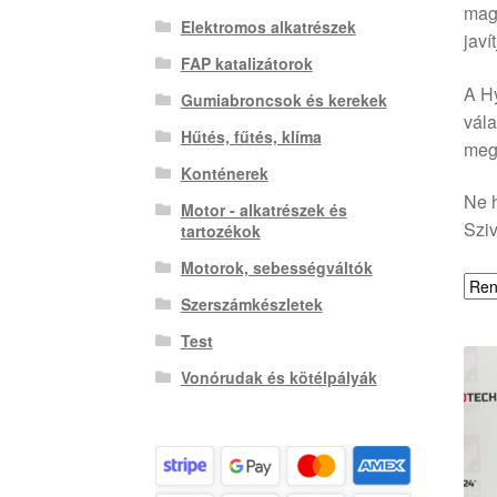
magu
Elektromos alkatrészek
javí
FAP katalizátorok
A Hy
Gumiabroncsok és kerekek
vála
Hűtés, fűtés, klíma
megb
Konténerek
Ne h
Motor - alkatrészek és
Sziv
tartozékok
Motorok, sebességváltók
Szerszámkészletek
Test
Vonórudak és kötélpályák