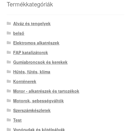
Termékkategóriák
Alváz és tengelyek
belső
Elektromos alkatrészek
FAP katalizátorok
Gumiabroncsok és kerekek
Hűtés, fűtés, klíma
Konténerek
Motor - alkatrészek és tartozékok
Motorok, sebességváltók
Szerszámkészletek
Test
Vonórudak és kötélpályák