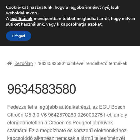
SZÁLLÍTÁS 2618 Ft-tól
Cookie-kat használunk, hogy a legjobb élményt nyújtsuk
weboldalunkon.
Hétfő-Péntek 9:00–16:00
06 80 088 054
A
beállítások
menüpontban többet megtudhat arról, hogy milyen
sütiket használunk, vagy kikapcsolhatja azokat.
Ugrás
Kilépés
Menü
Elfogad
a
a
navigációhoz
tartalomba
Kezdőlap
Kezdőlap
“9634583580” címkével rendelkező termékek
Adatvédelmi irányelvek
9634583580
Felhasználási feltételek
Kapcsolatba lépni
Fedezze fel a legújabb autóalkatrészt, az ECU Bosch
Citroën C5 3.0 V6 9642570280 0260002751-et, amely
Kifizetések
elengedhetetlen a Citroën és Peugeot járművek
számára! Ez a megbízható és korszerű elektronikához
Panasz
kapcsolódó alkatrész nemcsak a jármű teljesítményét