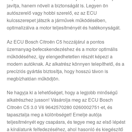
javítja, hanem növeli a biztonságát is. Legyen ön
Panaszkezelési szabályzat
autószerelő vagy hobbi szerelő, ez az ECU
kulcsszerepet játszik a járművek működésében,
Pénztár
optimalizálva a motor teljesítményét és hatékonyságát.
Rólunk
Az ECU Bosch Citroën C5 hozzájárul a pontos
üzemanyag-befecskendezéshez és a motor optimális
működéséhez, így elengedhetetlen részét képezi a
Saját fiókom
modern autóknak. Az alkatrész könnyen telepíthető, és a
precíziós gyártás biztosítja, hogy hosszú távon is
Szállítás
megbízhatóan működjön.
Szállítás világszerte
Ne hagyja ki a lehetőséget, hogy a legjobb minőségű
alkatrészhez jusson! Vásárolja meg az ECU Bosch
Szekér
Citroën C5 3.0 V6 9642570280 0260002751-et, és
tapasztalja meg a különbséget! Emelje autója
teljesítményét egy csapásra, és tegye meg az első lépést
a kínálatunk felfedezéséhez, ahol hasonló és kiegészítő