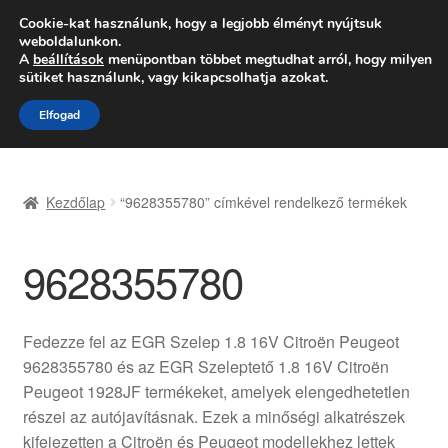
SZÁLLÍTÁS 2618 Ft-tól
Cookie-kat használunk, hogy a legjobb élményt nyújtsuk
weboldalunkon.
Hétfő-Péntek 9:00–16:00
06 80 088 054
A
beállítások
menüpontban többet megtudhat arról, hogy milyen
sütiket használunk, vagy kikapcsolhatja azokat.
Ugrás
Kilépés
Menü
Elfogad
a
a
navigációhoz
tartalomba
Kezdőlap
Kezdőlap
“9628355780” címkével rendelkező termékek
Adatvédelmi irányelvek
9628355780
Felhasználási feltételek
Kapcsolatba lépni
Fedezze fel az EGR Szelep 1.8 16V Citroën Peugeot
9628355780 és az EGR Szeleptető 1.8 16V Citroën
Kifizetések
Peugeot 1928JF termékeket, amelyek elengedhetetlen
részei az autójavításnak. Ezek a minőségi alkatrészek
Panasz
kifejezetten a Citroën és Peugeot modellekhez lettek