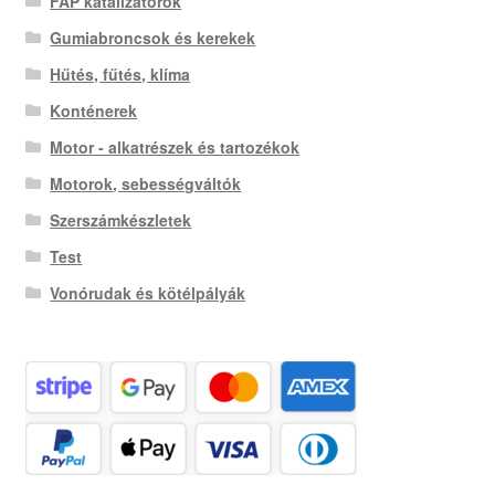
FAP katalizátorok
Gumiabroncsok és kerekek
Hűtés, fűtés, klíma
Konténerek
Motor - alkatrészek és tartozékok
Motorok, sebességváltók
Szerszámkészletek
Test
Vonórudak és kötélpályák