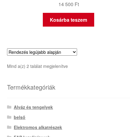
14 500
Ft
Kosárba teszem
Sorted
Mind a(z) 2 találat megjelenítve
by
latest
Termékkategóriák
Alváz és tengelyek
belső
Elektromos alkatrészek