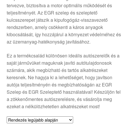
tervezve, biztosítva a motor optimális működését és
Panaszkezelési szabályzat
teljesítményét. Az EGR szelep és szeleptető
kulcsszerepet játszik a kipufogógáz-visszavezető
Pénztár
rendszerben, amely csökkenti a káros anyagok
kibocsátását, így hozzájárul a környezet védelméhez és
Rólunk
az üzemanyag-hatékonyság javításához.
Ez a termékcsalád különösen ideális autószerelők és a
Saját fiókom
saját járművüket maguknak javító autótulajdonosok
számára, akik megbízható és tartós alkatrészeket
Szállítás
keresnek. Ne hagyja ki a lehetőséget, hogy javítson
autója teljesítményén és megbízhatóságán az EGR
Szállítás világszerte
Szelep és EGR Szeleptető használatával! Készüljön fel
a zökkenőmentes autószerelésre, és vásárolja meg
Szekér
ezeket a nélkülözhetetlen alkatrészeket most!