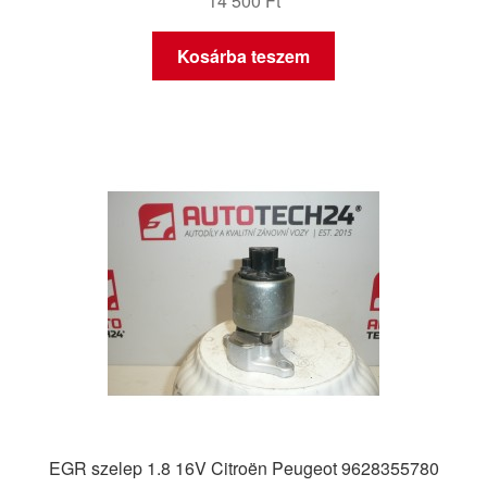
14 500
Ft
Kosárba teszem
EGR szelep 1.8 16V Citroën Peugeot 9628355780