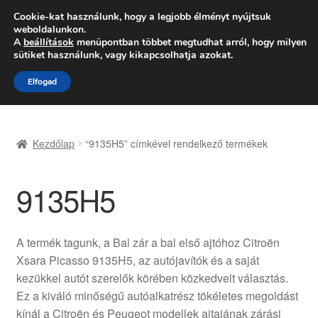
SZÁLLÍTÁS 2618 Ft-tól
Cookie-kat használunk, hogy a legjobb élményt nyújtsuk
weboldalunkon.
Hétfő-Péntek 9:00–16:00
06 80 088 054
A
beállítások
menüpontban többet megtudhat arról, hogy milyen
sütiket használunk, vagy kikapcsolhatja azokat.
Ugrás
Kilépés
Menü
Elfogad
a
a
navigációhoz
tartalomba
Kezdőlap
Kezdőlap
“9135H5” címkével rendelkező termékek
Adatvédelmi irányelvek
9135H5
Felhasználási feltételek
Kapcsolatba lépni
A termék tagunk, a Bal zár a bal első ajtóhoz Citroën
Xsara Picasso 9135H5, az autójavítók és a saját
Kifizetések
kezükkel autót szerelők körében közkedvelt választás.
Ez a kiváló minőségű autóalkatrész tökéletes megoldást
Panasz
kínál a Citroën és Peugeot modellek ajtajának zárási