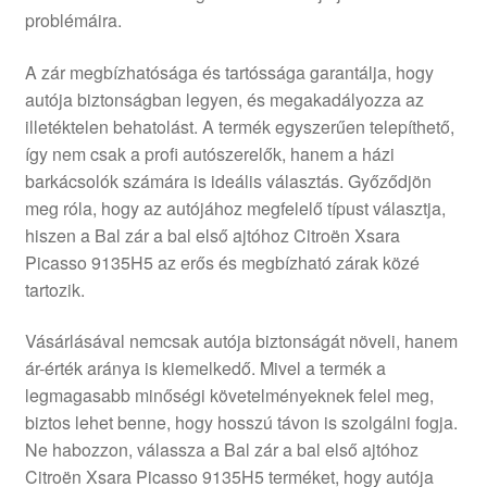
problémáira.
Panaszkezelési szabályzat
A zár megbízhatósága és tartóssága garantálja, hogy
Pénztár
autója biztonságban legyen, és megakadályozza az
illetéktelen behatolást. A termék egyszerűen telepíthető,
Rólunk
így nem csak a profi autószerelők, hanem a házi
barkácsolók számára is ideális választás. Győződjön
meg róla, hogy az autójához megfelelő típust választja,
Saját fiókom
hiszen a Bal zár a bal első ajtóhoz Citroën Xsara
Picasso 9135H5 az erős és megbízható zárak közé
Szállítás
tartozik.
Szállítás világszerte
Vásárlásával nemcsak autója biztonságát növeli, hanem
ár-érték aránya is kiemelkedő. Mivel a termék a
Szekér
legmagasabb minőségi követelményeknek felel meg,
biztos lehet benne, hogy hosszú távon is szolgálni fogja.
Ne habozzon, válassza a Bal zár a bal első ajtóhoz
Citroën Xsara Picasso 9135H5 terméket, hogy autója