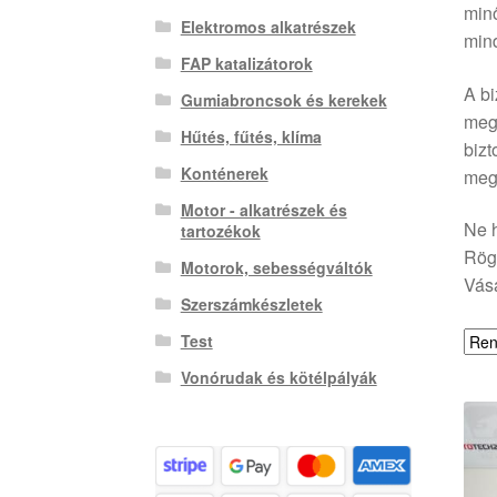
minő
Elektromos alkatrészek
mind
FAP katalizátorok
A bi
Gumiabroncsok és kerekek
mega
Hűtés, fűtés, klíma
bizt
Konténerek
meg
Motor - alkatrészek és
Ne h
tartozékok
Rögz
Motorok, sebességváltók
Vásá
Szerszámkészletek
Test
Vonórudak és kötélpályák