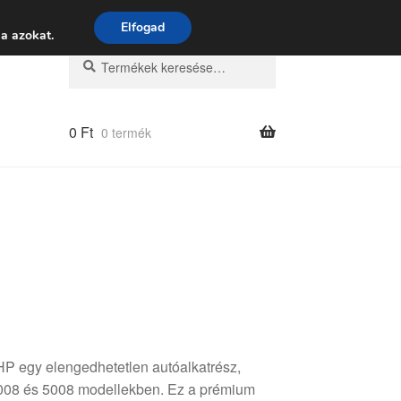
 9:00–16:00
06 80 088 054
Elfogad
a azokat.
Keresés
Keresés
a
következőre:
0
Ft
0 termék
 egy elengedhetetlen autóalkatrész,
 3008 és 5008 modellekben. Ez a prémium