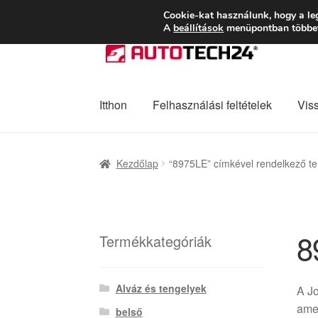
SZÁLLÍTÁS 2618 
Cookie-kat használunk, hogy a le
A
beállítások
menüpontban többet 
Ugrás
Kilépés
a
a
navigációhoz
tartalomba
Itthon
Felhasználási feltételek
Vis
Kezdőlap
Adatvédelmi irányelvek
Felhaszná
Kezdőlap
“8975LE” címkével rendelkező t
Panaszkezelési szabályzat
Pénztár
Rólunk
8
Termékkategóriák
Alváz és tengelyek
A J
amel
belső