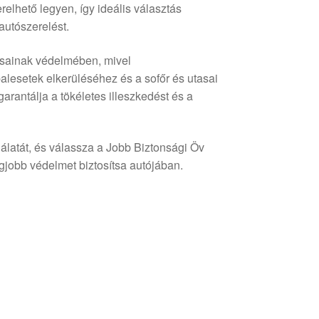
elhető legyen, így ideális választás
autószerelést.
tasainak védelmében, mivel
lesetek elkerüléséhez és a sofőr és utasai
arantálja a tökéletes illeszkedést és a
álatát, és válassza a Jobb Biztonsági Öv
obb védelmet biztosítsa autójában.