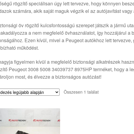
ségű rögzítő speciálisan úgy lett tervezve, hogy könnyen beszer
azok számára, akik saját maguk végzik el az autójavítást vagy 
ztonsági öv rögzítő kulcsfontosságú szerepet játszik a jármű u
kadályozza a nem megfelelő övhasználatot, így hozzájárul a ba
onságához. Ezen kívül, mivel a Peugeot autókhoz lett tervezve, g
bízható működést.
agyja figyelmen kívül a megfelelő biztonsági alkatrészek haszn
ítő Peugeot 3008 5008 34039737 8975HP terméket, hogy a legj
roljon most, és élvezze a biztonságos autózást!
Összesen 1 találat