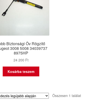
obb Biztonsági Öv Rögzítő
ugeot 3008 5008 34039737
8975HP
24 200
Ft
Kosárba teszem
Összesen 1 találat