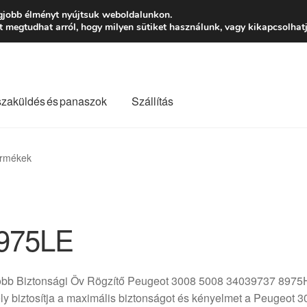
Ft-tól
Hétfő-Péntek
gjobb élményt nyújtsuk weboldalunkon.
megtudhat arról, hogy milyen sütiket használunk, vagy kikapcsolhatj
szaküldés és panaszok
Szállítás
lási feltételek
Kapcsolatba lépni
Kifizetések
Panasz
ermékek
Saját fiókom
Szállítás
Szállítás világszerte
Szekér
975LE
obb Biztonsági Öv Rögzítő Peugeot 3008 5008 34039737 8975HP
y biztosítja a maximális biztonságot és kényelmet a Peugeot