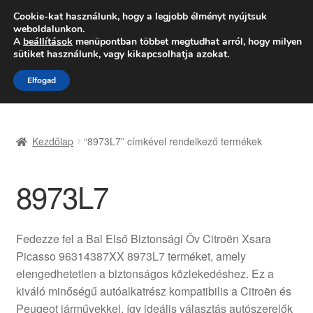
SZÁLLÍTÁS 2618 Ft-tól
Cookie-kat használunk, hogy a legjobb élményt nyújtsuk
weboldalunkon.
Hétfő-Péntek 9:00–16:00
06 80 088 054
A
beállítások
menüpontban többet megtudhat arról, hogy milyen
sütiket használunk, vagy kikapcsolhatja azokat.
Ugrás
Kilépés
Menü
Elfogad
a
a
navigációhoz
tartalomba
Kezdőlap
Kezdőlap
“8973L7” címkével rendelkező termékek
Adatvédelmi irányelvek
8973L7
Felhasználási feltételek
Kapcsolatba lépni
Fedezze fel a Bal Első Biztonsági Öv Citroën Xsara
Picasso 96314387XX 8973L7 terméket, amely
Kifizetések
elengedhetetlen a biztonságos közlekedéshez. Ez a
kiváló minőségű autóalkatrész kompatibilis a Citroën és
Panasz
Peugeot járművekkel, így ideális választás autószerelők