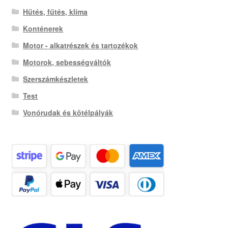
Hűtés, fűtés, klíma
Konténerek
Motor - alkatrészek és tartozékok
Motorok, sebességváltók
Szerszámkészletek
Test
Vonórudak és kötélpályák