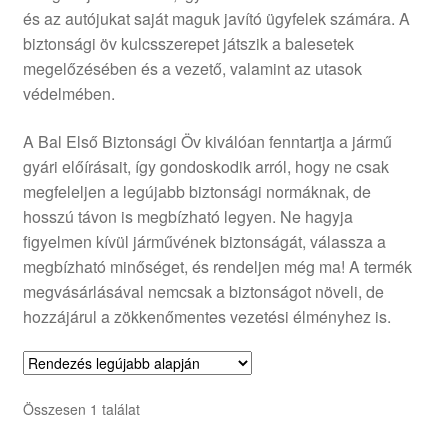
és az autójukat saját maguk javító ügyfelek számára. A
Panaszkezelési szabályzat
biztonsági öv kulcsszerepet játszik a balesetek
megelőzésében és a vezető, valamint az utasok
Pénztár
védelmében.
Rólunk
A Bal Első Biztonsági Öv kiválóan fenntartja a jármű
gyári előírásait, így gondoskodik arról, hogy ne csak
megfeleljen a legújabb biztonsági normáknak, de
Saját fiókom
hosszú távon is megbízható legyen. Ne hagyja
figyelmen kívül járművének biztonságát, válassza a
Szállítás
megbízható minőséget, és rendeljen még ma! A termék
megvásárlásával nemcsak a biztonságot növeli, de
Szállítás világszerte
hozzájárul a zökkenőmentes vezetési élményhez is.
Szekér
Összesen 1 találat