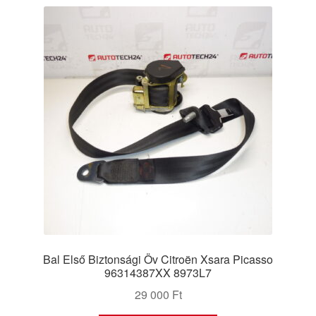
Bal Első Biztonsági Öv Citroën Xsara Picasso
96314387XX 8973L7
29 000
Ft