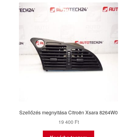
Panaszkezelési szabályzat
Pénztár
Rólunk
Saját fiókom
Szállítás
Szállítás világszerte
Szekér
Szellőzés megnyitása Citroën Xsara 8264W0
19 400
Ft