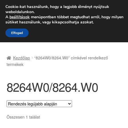
SZÁLLÍTÁS 2618 Ft-tól
Cookie-kat használunk, hogy a legjobb élményt nyújtsuk
weboldalunkon.
Hétfő-Péntek 9:00–16:00
06 80 088 054
A
beállítások
menüpontban többet megtudhat arról, hogy milyen
sütiket használunk, vagy kikapcsolhatja azokat.
Ugrás
Kilépés
Menü
Elfogad
a
a
navigációhoz
tartalomba
Kezdőlap
Kezdőlap
“8264W0/8264.W0” címkével rendelkező
Adatvédelmi irányelvek
termékek
Felhasználási feltételek
8264W0/8264.W0
Kapcsolatba lépni
Kifizetések
Összesen 1 találat
Panasz