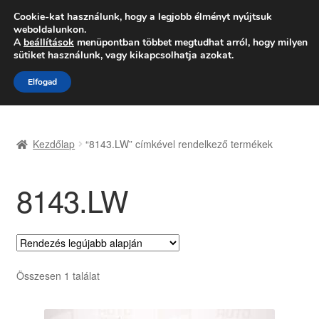
SZÁLLÍTÁS 2618 Ft-tól
Cookie-kat használunk, hogy a legjobb élményt nyújtsuk
weboldalunkon.
Hétfő-Péntek 9:00–16:00
06 80 088 054
A
beállítások
menüpontban többet megtudhat arról, hogy milyen
sütiket használunk, vagy kikapcsolhatja azokat.
Ugrás
Kilépés
Menü
Elfogad
a
a
navigációhoz
tartalomba
Kezdőlap
Kezdőlap
“8143.LW” címkével rendelkező termékek
Adatvédelmi irányelvek
8143.LW
Felhasználási feltételek
Kapcsolatba lépni
Kifizetések
Összesen 1 találat
Panasz