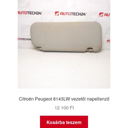
Panaszkezelési szabályzat
Pénztár
Rólunk
Saját fiókom
Szállítás
Szállítás világszerte
Citroën Peugeot 8143LW vezetői napellenző
Szekér
12 100
Ft
Kosárba teszem