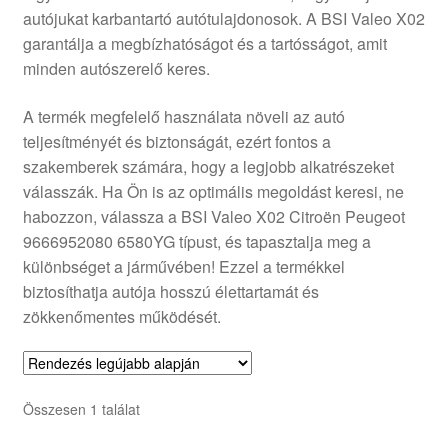
autójukat karbantartó autótulajdonosok. A BSI Valeo X02
Panaszkezelési szabályzat
garantálja a megbízhatóságot és a tartósságot, amit
minden autószerelő keres.
Pénztár
A termék megfelelő használata növeli az autó
Rólunk
teljesítményét és biztonságát, ezért fontos a
szakemberek számára, hogy a legjobb alkatrészeket
válasszák. Ha Ön is az optimális megoldást keresi, ne
Saját fiókom
habozzon, válassza a BSI Valeo X02 Citroën Peugeot
9666952080 6580YG típust, és tapasztalja meg a
Szállítás
különbséget a járművében! Ezzel a termékkel
biztosíthatja autója hosszú élettartamát és
Szállítás világszerte
zökkenőmentes működését.
Szekér
Összesen 1 találat