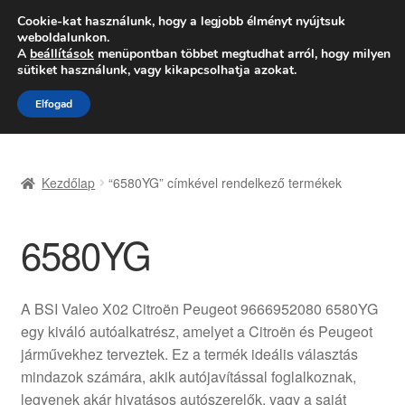
SZÁLLÍTÁS 2618 Ft-tól
Cookie-kat használunk, hogy a legjobb élményt nyújtsuk
weboldalunkon.
Hétfő-Péntek 9:00–16:00
06 80 088 054
A
beállítások
menüpontban többet megtudhat arról, hogy milyen
sütiket használunk, vagy kikapcsolhatja azokat.
Ugrás
Kilépés
Menü
Elfogad
a
a
navigációhoz
tartalomba
Kezdőlap
Kezdőlap
“6580YG” címkével rendelkező termékek
Adatvédelmi irányelvek
6580YG
Felhasználási feltételek
Kapcsolatba lépni
A BSI Valeo X02 Citroën Peugeot 9666952080 6580YG
egy kiváló autóalkatrész, amelyet a Citroën és Peugeot
Kifizetések
járművekhez terveztek. Ez a termék ideális választás
mindazok számára, akik autójavítással foglalkoznak,
Panasz
legyenek akár hivatásos autószerelők, vagy a saját