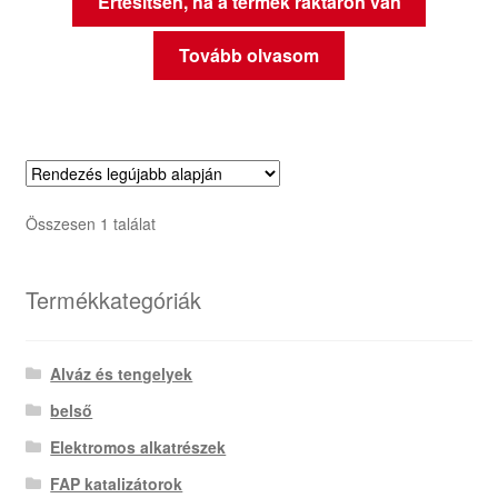
Értesítsen, ha a termék raktáron van
Tovább olvasom
Összesen 1 találat
Termékkategóriák
Alváz és tengelyek
belső
Elektromos alkatrészek
FAP katalizátorok