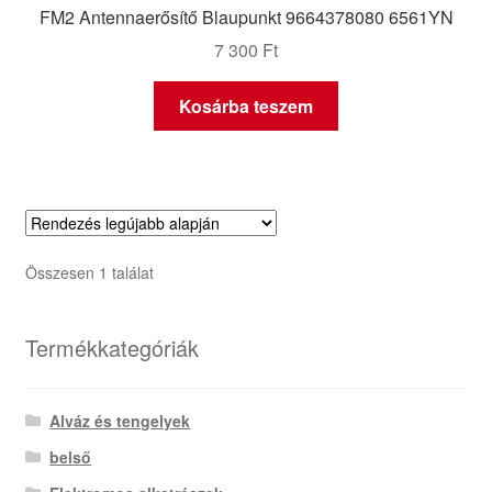
FM2 Antennaerősítő Blaupunkt 9664378080 6561YN
7 300
Ft
Kosárba teszem
Összesen 1 találat
Termékkategóriák
Alváz és tengelyek
belső