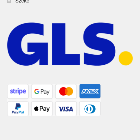
Szekér