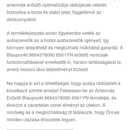
antennás erősítő optimalizálja rádiójának vételét,
Panaszkezelési szabályzat
biztosítva a tiszta és stabil jelet, függetlenül az
útviszonyoktól.
Pénztár
A termékfejlesztés során figyelembe vették az
autószerelők és a hobbi autószerelők igényeit, így
Rólunk
könnyen telepíthető és megbízható működést garantál. A
Blaupunkt 9664378080 6561YN erősítő nemcsak
Saját fiókom
funkcionalitásával emelkedik ki, hanem tartósságával is,
amely hosszú távú teljesítményt biztosít.
Szállítás
Ne hagyja ki ezt a lehetőséget, hogy autója rádiójeleit a
Szállítás világszerte
következő szintre emelje! Fektessen be az Antennás
Erősítő Blaupunkt 9664378080 6561YN termékbe, és
Szekér
élvezze a zavartalan zenei élményt az utakon. A
minőség és a megbízhatóság itt találkozik, hogy Önnek
minden utazása élvezetes legyen.