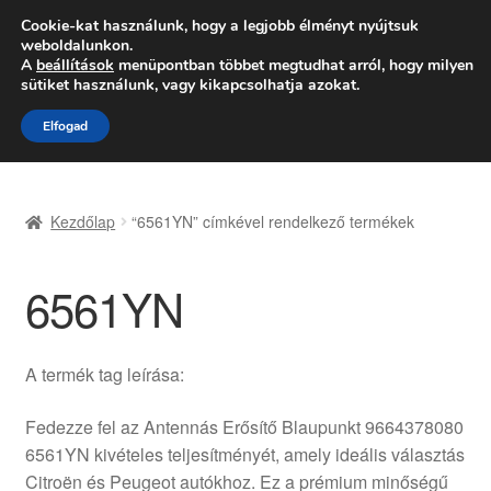
SZÁLLÍTÁS 2618 Ft-tól
Cookie-kat használunk, hogy a legjobb élményt nyújtsuk
weboldalunkon.
Hétfő-Péntek 9:00–16:00
06 80 088 054
A
beállítások
menüpontban többet megtudhat arról, hogy milyen
sütiket használunk, vagy kikapcsolhatja azokat.
Ugrás
Kilépés
Menü
Elfogad
a
a
navigációhoz
tartalomba
Kezdőlap
Kezdőlap
“6561YN” címkével rendelkező termékek
Adatvédelmi irányelvek
6561YN
Felhasználási feltételek
Kapcsolatba lépni
A termék tag leírása:
Kifizetések
Fedezze fel az Antennás Erősítő Blaupunkt 9664378080
6561YN kivételes teljesítményét, amely ideális választás
Panasz
Citroën és Peugeot autókhoz. Ez a prémium minőségű