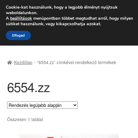
SZÁLLÍTÁS 2618 Ft-tól
Cookie-kat használunk, hogy a legjobb élményt nyújtsuk
weboldalunkon.
Hétfő-Péntek 9:00–16:00
06 80 088 054
A
beállítások
menüpontban többet megtudhat arról, hogy milyen
sütiket használunk, vagy kikapcsolhatja azokat.
Ugrás
Kilépés
Menü
Elfogad
a
a
navigációhoz
tartalomba
Kezdőlap
Kezdőlap
“6554.zz” címkével rendelkező termékek
Adatvédelmi irányelvek
6554.zz
Felhasználási feltételek
Kapcsolatba lépni
Kifizetések
Összesen 1 találat
Panasz