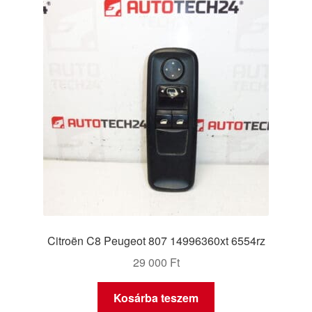
Panaszkezelési szabályzat
Pénztár
Rólunk
Saját fiókom
Szállítás
Szállítás világszerte
Citroën C8 Peugeot 807 14996360xt 6554rz
Szekér
29 000
Ft
Kosárba teszem