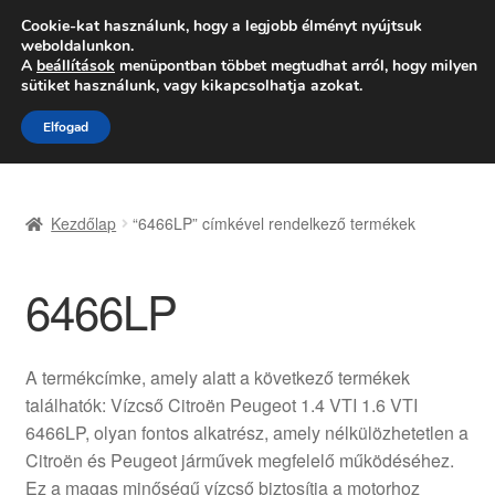
SZÁLLÍTÁS 2618 Ft-tól
Cookie-kat használunk, hogy a legjobb élményt nyújtsuk
weboldalunkon.
Hétfő-Péntek 9:00–16:00
06 80 088 054
A
beállítások
menüpontban többet megtudhat arról, hogy milyen
sütiket használunk, vagy kikapcsolhatja azokat.
Ugrás
Kilépés
Menü
Elfogad
a
a
navigációhoz
tartalomba
Kezdőlap
Kezdőlap
“6466LP” címkével rendelkező termékek
Adatvédelmi irányelvek
6466LP
Felhasználási feltételek
Kapcsolatba lépni
A termékcímke, amely alatt a következő termékek
találhatók: Vízcső Citroën Peugeot 1.4 VTI 1.6 VTI
Kifizetések
6466LP, olyan fontos alkatrész, amely nélkülözhetetlen a
Citroën és Peugeot járművek megfelelő működéséhez.
Panasz
Ez a magas minőségű vízcső biztosítja a motorhoz