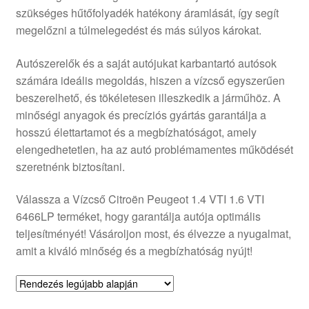
szükséges hűtőfolyadék hatékony áramlását, így segít
Panaszkezelési szabályzat
megelőzni a túlmelegedést és más súlyos károkat.
Pénztár
Autószerelők és a saját autójukat karbantartó autósok
számára ideális megoldás, hiszen a vízcső egyszerűen
Rólunk
beszerelhető, és tökéletesen illeszkedik a járműhöz. A
minőségi anyagok és precíziós gyártás garantálja a
hosszú élettartamot és a megbízhatóságot, amely
Saját fiókom
elengedhetetlen, ha az autó problémamentes működését
szeretnénk biztosítani.
Szállítás
Válassza a Vízcső Citroën Peugeot 1.4 VTI 1.6 VTI
Szállítás világszerte
6466LP terméket, hogy garantálja autója optimális
teljesítményét! Vásároljon most, és élvezze a nyugalmat,
Szekér
amit a kiváló minőség és a megbízhatóság nyújt!