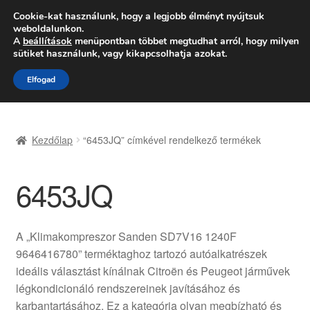
SZÁLLÍTÁS 2618 Ft-tól
Cookie-kat használunk, hogy a legjobb élményt nyújtsuk
weboldalunkon.
Hétfő-Péntek 9:00–16:00
06 80 088 054
A
beállítások
menüpontban többet megtudhat arról, hogy milyen
sütiket használunk, vagy kikapcsolhatja azokat.
Ugrás
Kilépés
Menü
Elfogad
a
a
navigációhoz
tartalomba
Kezdőlap
Kezdőlap
“6453JQ” címkével rendelkező termékek
Adatvédelmi irányelvek
6453JQ
Felhasználási feltételek
Kapcsolatba lépni
A „Klimakompreszor Sanden SD7V16 1240F
9646416780” terméktaghoz tartozó autóalkatrészek
Kifizetések
ideális választást kínálnak Citroën és Peugeot járművek
légkondicionáló rendszereinek javításához és
Panasz
karbantartásához. Ez a kategória olyan megbízható és