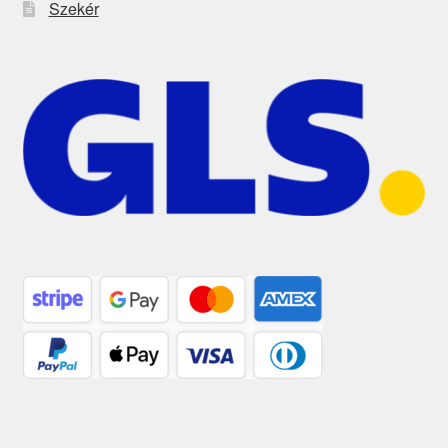
Szekér