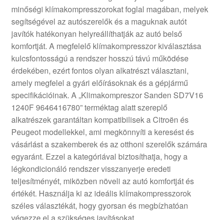
minőségi klímakompresszorokat foglal magában, melyek
Panaszkezelési szabályzat
segítségével az autószerelők és a maguknak autót
javítók hatékonyan helyreállíthatják az autó belső
Pénztár
komfortját. A megfelelő klímakompresszor kiválasztása
kulcsfontosságú a rendszer hosszú távú működése
Rólunk
érdekében, ezért fontos olyan alkatrészt választani,
amely megfelel a gyári előírásoknak és a gépjármű
specifikációinak. A „Klimakompreszor Sanden SD7V16
Saját fiókom
1240F 9646416780” terméktag alatt szereplő
alkatrészek garantáltan kompatibilisek a Citroën és
Szállítás
Peugeot modellekkel, ami megkönnyíti a keresést és
vásárlást a szakemberek és az otthoni szerelők számára
Szállítás világszerte
egyaránt. Ezzel a kategóriával biztosíthatja, hogy a
légkondicionáló rendszer visszanyerje eredeti
Szekér
teljesítményét, miközben növeli az autó komfortját és
értékét. Használja ki az ideális klímakompresszorok
széles választékát, hogy gyorsan és megbízhatóan
végezze el a szükséges javításokat.