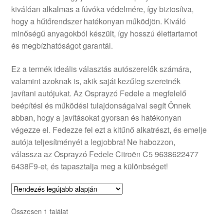
kiválóan alkalmas a fúvóka védelmére, így biztosítva,
Panaszkezelési szabályzat
hogy a hűtőrendszer hatékonyan működjön. Kiváló
minőségű anyagokból készült, így hosszú élettartamot
Pénztár
és megbízhatóságot garantál.
Rólunk
Ez a termék ideális választás autószerelők számára,
valamint azoknak is, akik saját kezűleg szeretnék
javítani autójukat. Az Osprayzó Fedele a megfelelő
Saját fiókom
beépítési és működési tulajdonságaival segít Önnek
abban, hogy a javításokat gyorsan és hatékonyan
Szállítás
végezze el. Fedezze fel ezt a kitűnő alkatrészt, és emelje
autója teljesítményét a legjobbra! Ne habozzon,
Szállítás világszerte
válassza az Osprayzó Fedele Citroën C5 9638622477
6438F9-et, és tapasztalja meg a különbséget!
Szekér
Összesen 1 találat