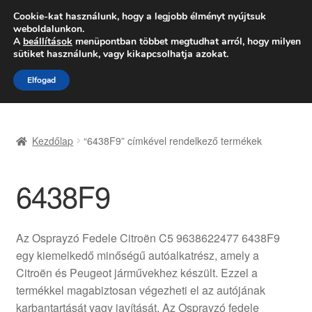
SZÁLLÍTÁS 2618 Ft-tól
Cookie-kat használunk, hogy a legjobb élményt nyújtsuk
weboldalunkon.
Hétfő-Péntek 9:00–16:00
06 80 088 054
A
beállítások
menüpontban többet megtudhat arról, hogy milyen
sütiket használunk, vagy kikapcsolhatja azokat.
Ugrás
Kilépés
Menü
Elfogad
a
a
navigációhoz
tartalomba
Kezdőlap
Kezdőlap
“6438F9” címkével rendelkező termékek
Adatvédelmi irányelvek
6438F9
Felhasználási feltételek
Kapcsolatba lépni
Az Osprayzó Fedele Citroën C5 9638622477 6438F9
egy kiemelkedő minőségű autóalkatrész, amely a
Kifizetések
Citroën és Peugeot járművekhez készült. Ezzel a
termékkel magabiztosan végezheti el az autójának
Panasz
karbantartását vagy javítását. Az Osprayzó fedele