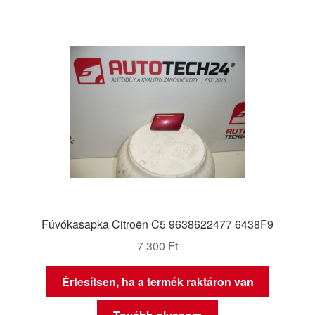
Fúvókasapka Citroën C5 9638622477 6438F9
7 300
Ft
Értesítsen, ha a termék raktáron van