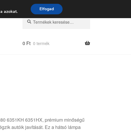
 9:00–16:00
06 80 088 054
Elfogad
a azokat.
Keresés
Keresés
a
következőre:
0
Ft
0 termék
6680 6351KH 6351HX, prémium minőségű
gzik autóik javítását. Ez a hátsó lámpa