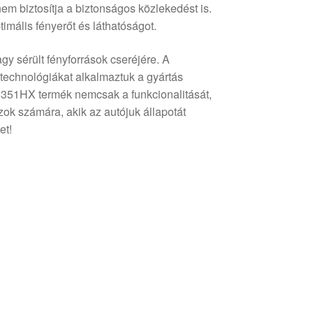
m biztosítja a biztonságos közlekedést is.
timális fényerőt és láthatóságot.
gy sérült fényforrások cseréjére. A
echnológiákat alkalmaztuk a gyártás
51HX termék nemcsak a funkcionalitását,
zok számára, akik az autójuk állapotát
et!