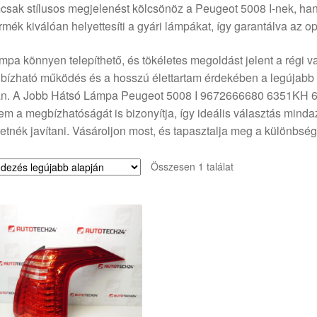
sak stílusos megjelenést kölcsönöz a Peugeot 5008 I-nek, hane
rmék kiválóan helyettesíti a gyári lámpákat, így garantálva az op
mpa könnyen telepíthető, és tökéletes megoldást jelent a régi va
ízható működés és a hosszú élettartam érdekében a legújabb t
án. A Jobb Hátsó Lámpa Peugeot 5008 I 9672666680 6351KH 63
m a megbízhatóságát is bizonyítja, így ideális választás minda
etnék javítani. Vásároljon most, és tapasztalja meg a különbség
Összesen 1 találat