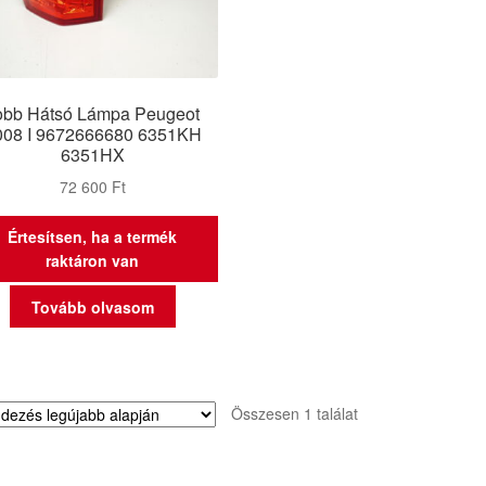
obb Hátsó Lámpa Peugeot
008 I 9672666680 6351KH
6351HX
72 600
Ft
Értesítsen, ha a termék
raktáron van
Tovább olvasom
Összesen 1 találat