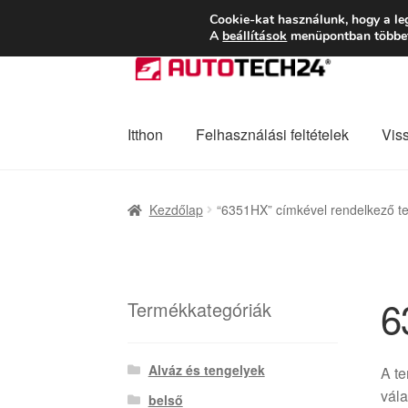
SZÁLLÍTÁS 2618 
Cookie-kat használunk, hogy a le
A
beállítások
menüpontban többet 
Ugrás
Kilépés
a
a
navigációhoz
tartalomba
Itthon
Felhasználási feltételek
Vis
Kezdőlap
Adatvédelmi irányelvek
Felhaszná
Kezdőlap
“6351HX” címkével rendelkező t
Panaszkezelési szabályzat
Pénztár
Rólunk
6
Termékkategóriák
Alváz és tengelyek
A t
vála
belső