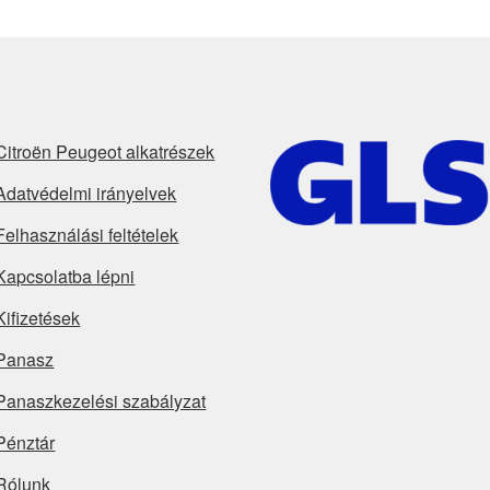
Citroën Peugeot alkatrészek
Adatvédelmi irányelvek
Felhasználási feltételek
Kapcsolatba lépni
Kifizetések
Panasz
Panaszkezelési szabályzat
Pénztár
Rólunk