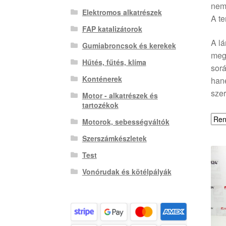
nemc
Elektromos alkatrészek
A te
FAP katalizátorok
A lá
Gumiabroncsok és kerekek
megb
Hűtés, fűtés, klíma
sor
Konténerek
hane
szer
Motor - alkatrészek és
tartozékok
Motorok, sebességváltók
Szerszámkészletek
Test
Vonórudak és kötélpályák