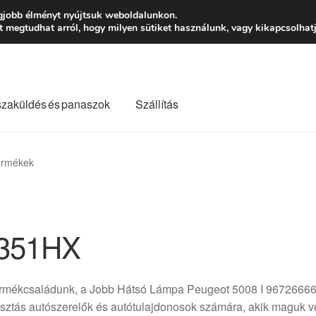
Ft-tól
Hétfő-Péntek
gjobb élményt nyújtsuk weboldalunkon.
megtudhat arról, hogy milyen sütiket használunk, vagy kikapcsolhatj
szaküldés és panaszok
Szállítás
lási feltételek
Kapcsolatba lépni
Kifizetések
Panasz
ermékek
Saját fiókom
Szállítás
Szállítás világszerte
Szekér
351HX
ermékcsaládunk, a Jobb Hátsó Lámpa Peugeot 5008 I 967266
sztás autószerelők és autótulajdonosok számára, akik maguk vé