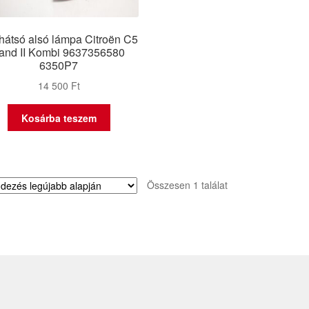
hátsó alsó lámpa Citroën C5
 and II Kombi 9637356580
6350P7
14 500
Ft
Kosárba teszem
Összesen 1 találat