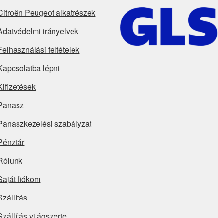
Citroën Peugeot alkatrészek
Adatvédelmi irányelvek
Felhasználási feltételek
Kapcsolatba lépni
Kifizetések
Panasz
Panaszkezelési szabályzat
Pénztár
Rólunk
Saját fiókom
Szállítás
Szállítás világszerte