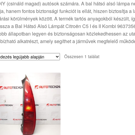
IY (csináld magad) autósok számára. A bal hátsó alsó lámpa n
tja, hanem fontos biztonsági funkciót is ellát, hiszen biztosítja 
árási körülmények között. A termék tartós anyagokból készült, í
ssza a Bal Hátsó Alsó Lámpát Citroën C5 I és II Kombi 963735
obb állapotban legyen és biztonságosan közlekedhessen az utak
ízható alkatrészt, amely segíthet a járművek megfelelő működ
Összesen 1 találat