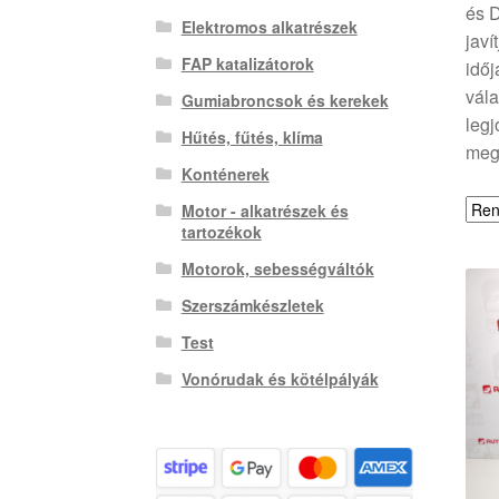
és D
Elektromos alkatrészek
javí
FAP katalizátorok
időj
vála
Gumiabroncsok és kerekek
legj
Hűtés, fűtés, klíma
megb
Konténerek
Motor - alkatrészek és
tartozékok
Motorok, sebességváltók
Szerszámkészletek
Test
Vonórudak és kötélpályák