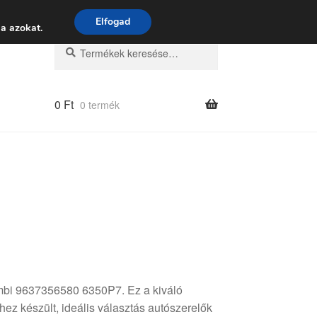
 9:00–16:00
06 80 088 054
Elfogad
a azokat.
Keresés
Keresés
a
következőre:
0
Ft
0 termék
ombi 9637356580 6350P7. Ez a kiváló
ez készült, ideális választás autószerelők