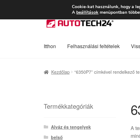
SZÁLLÍTÁS 2618 
Cookie-kat használunk, hogy a le
A
beállítások
menüpontban többet 
Ugrás
Kilépés
a
a
navigációhoz
tartalomba
Itthon
Felhasználási feltételek
Vis
Kezdőlap
Adatvédelmi irányelvek
Felhaszná
Kezdőlap
“6350P7” címkével rendelkező t
Panaszkezelési szabályzat
Pénztár
Rólunk
6
Termékkategóriák
Alváz és tengelyek
A te
minő
belső