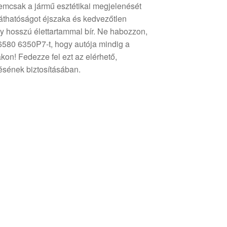
emcsak a jármű esztétikai megjelenését
a láthatóságot éjszaka és kedvezőtlen
gy hosszú élettartammal bír. Ne habozzon,
6580 6350P7-t, hogy autója mindig a
on! Fedezze fel ezt az elérhető,
ésének biztosításában.