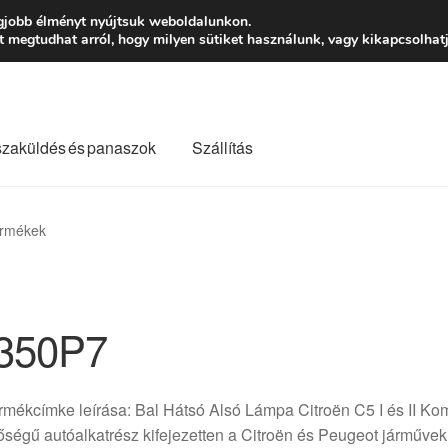
Ft-tól
Hétfő-Péntek
gjobb élményt nyújtsuk weboldalunkon.
megtudhat arról, hogy milyen sütiket használunk, vagy kikapcsolhatj
szaküldés és panaszok
Szállítás
lási feltételek
Kapcsolatba lépni
Kifizetések
Panasz
ermékek
Saját fiókom
Szállítás
Szállítás világszerte
Szekér
350P7
rmékcímke leírása: Bal Hátsó Alsó Lámpa Citroën C5 I és II K
ségű autóalkatrész kifejezetten a Citroën és Peugeot járművekh