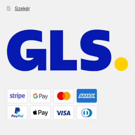
Szekér