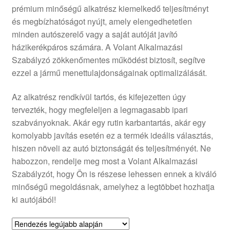
prémium minőségű alkatrész kiemelkedő teljesítményt
Panaszkezelési szabályzat
és megbízhatóságot nyújt, amely elengedhetetlen
minden autószerelő vagy a saját autóját javító
Pénztár
házikerékpáros számára. A Volant Alkalmazási
Szabályzó zökkenőmentes működést biztosít, segítve
Rólunk
ezzel a jármű menettulajdonságainak optimalizálását.
Az alkatrész rendkívül tartós, és kifejezetten úgy
Saját fiókom
tervezték, hogy megfeleljen a legmagasabb ipari
szabványoknak. Akár egy rutin karbantartás, akár egy
Szállítás
komolyabb javítás esetén ez a termék ideális választás,
hiszen növeli az autó biztonságát és teljesítményét. Ne
Szállítás világszerte
habozzon, rendelje meg most a Volant Alkalmazási
Szabályzót, hogy Ön is részese lehessen ennek a kiváló
Szekér
minőségű megoldásnak, amelyhez a legtöbbet hozhatja
ki autójából!