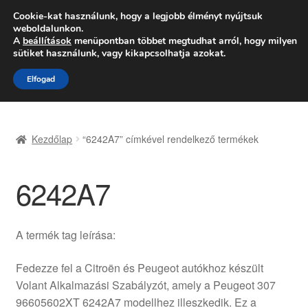
SZÁLLÍTÁS 2618 Ft-tól
Cookie-kat használunk, hogy a legjobb élményt nyújtsuk
weboldalunkon.
Hétfő-Péntek 9:00–16:00
06 80 088 054
A
beállítások
menüpontban többet megtudhat arról, hogy milyen
sütiket használunk, vagy kikapcsolhatja azokat.
Ugrás
Kilépés
Menü
Elfogad
a
a
navigációhoz
tartalomba
Kezdőlap
Kezdőlap
“6242A7” címkével rendelkező termékek
Adatvédelmi irányelvek
6242A7
Felhasználási feltételek
Kapcsolatba lépni
A termék tag leírása:
Kifizetések
Fedezze fel a Citroën és Peugeot autókhoz készült
Volant Alkalmazási Szabályzót, amely a Peugeot 307
Panasz
96605602XT 6242A7 modellhez illeszkedik. Ez a