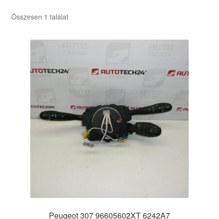
Összesen 1 találat
Peugeot 307 96605602XT 6242A7