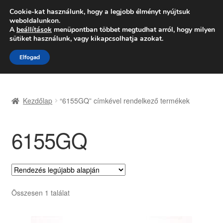
SZÁLLÍTÁS 2618 Ft-tól
Cookie-kat használunk, hogy a legjobb élményt nyújtsuk
weboldalunkon.
Hétfő-Péntek 9:00–16:00
06 80 088 054
A
beállítások
menüpontban többet megtudhat arról, hogy milyen
sütiket használunk, vagy kikapcsolhatja azokat.
Ugrás
Kilépés
Menü
Elfogad
a
a
navigációhoz
tartalomba
Kezdőlap
Kezdőlap
“6155GQ” címkével rendelkező termékek
Adatvédelmi irányelvek
6155GQ
Felhasználási feltételek
Kapcsolatba lépni
Kifizetések
Összesen 1 találat
Panasz