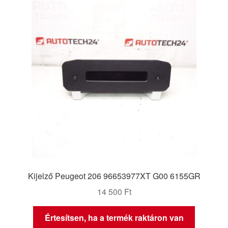
Panaszkezelési szabályzat
Pénztár
Rólunk
Saját fiókom
Szállítás
Szállítás világszerte
Kijelző Peugeot 206 96653977XT G00 6155GR
Szekér
14 500
Ft
Értesítsen, ha a termék raktáron van