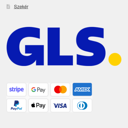
Szekér