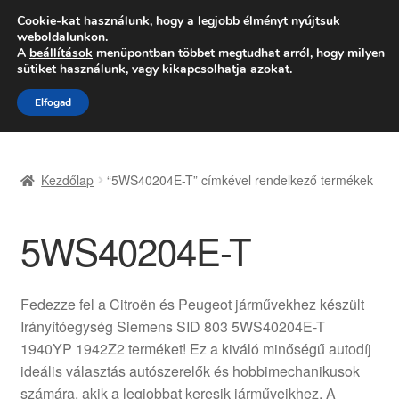
SZÁLLÍTÁS 2618 Ft-tól
Cookie-kat használunk, hogy a legjobb élményt nyújtsuk
weboldalunkon.
Hétfő-Péntek 9:00–16:00
06 80 088 054
A
beállítások
menüpontban többet megtudhat arról, hogy milyen
sütiket használunk, vagy kikapcsolhatja azokat.
Ugrás
Kilépés
Menü
Elfogad
a
a
navigációhoz
tartalomba
Kezdőlap
Kezdőlap
“5WS40204E-T” címkével rendelkező termékek
Adatvédelmi irányelvek
5WS40204E-T
Felhasználási feltételek
Kapcsolatba lépni
Fedezze fel a Citroën és Peugeot járművekhez készült
Irányítóegység Siemens SID 803 5WS40204E-T
Kifizetések
1940YP 1942Z2 terméket! Ez a kiváló minőségű autodíj
ideális választás autószerelők és hobbimechanikusok
Panasz
számára, akik a legjobbat keresik járműveikhez. A