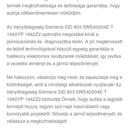
termék megbízhatósága és tartóssága garantálja, hogy
Panaszkezelési szabályzat
autója zökkenőmentesen működjön.
Pénztár
Az Irányítóegység Siemens SID 803 5WS40204E-T
1940YP 1942Z2 optimális megoldást kínál a
Rólunk
járművezérlés és -diagnosztika terén. A jól megtervezett
és fejlett technológiával készült egység garantálja a
hatékony elektromos rendszerek működését, így javítva
Saját fiókom
a vezetési élményt és a jármű teljesítményét.
Szállítás
Ne habozzon, vásárolja meg most, és tapasztalja meg a
különbséget, amit a minőségi alkatrészek nyújtanak! Az
Szállítás világszerte
Irányítóegység Siemens SID 803 5WS40204E-T
1940YP 1942Z2 biztosítja Önnek, hogy autója a legjobb
Szekér
formáját hozza, legyen szó napi használatról vagy
komolyabb projektről. Növelje a jármű teljesítményét, és
válassza a megbízhatóságot!