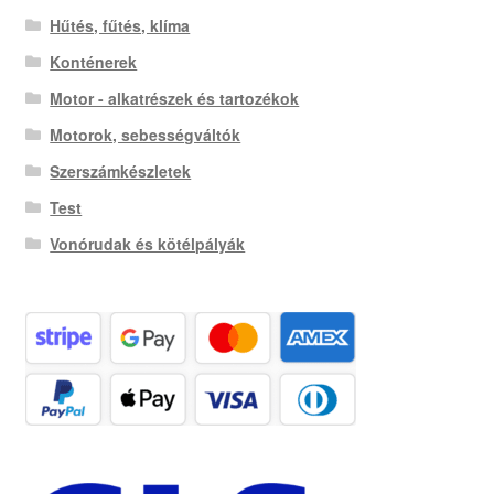
Hűtés, fűtés, klíma
Konténerek
Motor - alkatrészek és tartozékok
Motorok, sebességváltók
Szerszámkészletek
Test
Vonórudak és kötélpályák