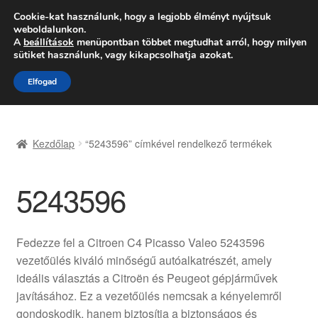
SZÁLLÍTÁS 2618 Ft-tól
Cookie-kat használunk, hogy a legjobb élményt nyújtsuk
weboldalunkon.
Hétfő-Péntek 9:00–16:00
06 80 088 054
A
beállítások
menüpontban többet megtudhat arról, hogy milyen
sütiket használunk, vagy kikapcsolhatja azokat.
Ugrás
Kilépés
Menü
Elfogad
a
a
navigációhoz
tartalomba
Kezdőlap
Kezdőlap
“5243596” címkével rendelkező termékek
Adatvédelmi irányelvek
5243596
Felhasználási feltételek
Kapcsolatba lépni
Fedezze fel a Citroen C4 Picasso Valeo 5243596
vezetőülés kiváló minőségű autóalkatrészét, amely
Kifizetések
ideális választás a Citroën és Peugeot gépjárművek
javításához. Ez a vezetőülés nemcsak a kényelemről
Panasz
gondoskodik, hanem biztosítja a biztonságos és