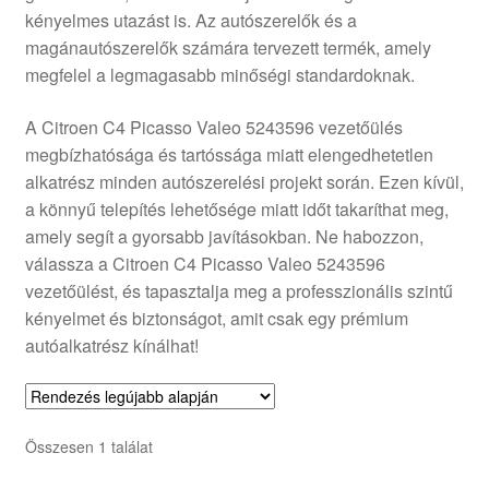
kényelmes utazást is. Az autószerelők és a
Panaszkezelési szabályzat
magánautószerelők számára tervezett termék, amely
megfelel a legmagasabb minőségi standardoknak.
Pénztár
A Citroen C4 Picasso Valeo 5243596 vezetőülés
Rólunk
megbízhatósága és tartóssága miatt elengedhetetlen
alkatrész minden autószerelési projekt során. Ezen kívül,
a könnyű telepítés lehetősége miatt időt takaríthat meg,
Saját fiókom
amely segít a gyorsabb javításokban. Ne habozzon,
válassza a Citroen C4 Picasso Valeo 5243596
Szállítás
vezetőülést, és tapasztalja meg a professzionális szintű
kényelmet és biztonságot, amit csak egy prémium
Szállítás világszerte
autóalkatrész kínálhat!
Szekér
Összesen 1 találat