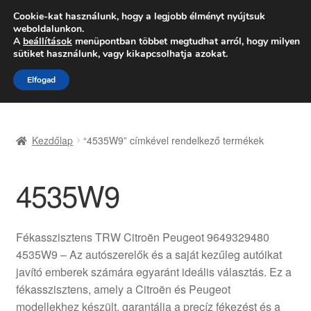
SZÁLLÍTÁS 2618 Ft-tól
Cookie-kat használunk, hogy a legjobb élményt nyújtsuk
weboldalunkon.
Hétfő-Péntek 9:00–16:00
06 80 088 054
A
beállítások
menüpontban többet megtudhat arról, hogy milyen
sütiket használunk, vagy kikapcsolhatja azokat.
Ugrás
Kilépés
Menü
Elfogad
a
a
navigációhoz
tartalomba
Kezdőlap
Kezdőlap
“4535W9” címkével rendelkező termékek
Adatvédelmi irányelvek
4535W9
Felhasználási feltételek
Kapcsolatba lépni
Fékasszisztens TRW Citroën Peugeot 9649329480
4535W9 – Az autószerelők és a saját kezűleg autóikat
Kifizetések
javító emberek számára egyaránt ideális választás. Ez a
fékasszisztens, amely a Citroën és Peugeot
Panasz
modellekhez készült, garantálja a precíz fékezést és a