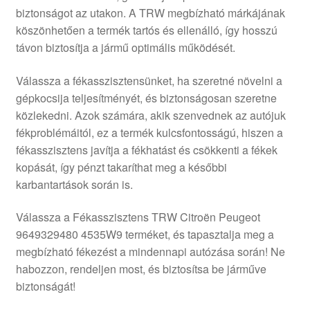
biztonságot az utakon. A TRW megbízható márkájának
Panaszkezelési szabályzat
köszönhetően a termék tartós és ellenálló, így hosszú
távon biztosítja a jármű optimális működését.
Pénztár
Válassza a fékasszisztensünket, ha szeretné növelni a
Rólunk
gépkocsija teljesítményét, és biztonságosan szeretne
közlekedni. Azok számára, akik szenvednek az autójuk
fékproblémáitól, ez a termék kulcsfontosságú, hiszen a
Saját fiókom
fékasszisztens javítja a fékhatást és csökkenti a fékek
kopását, így pénzt takaríthat meg a későbbi
Szállítás
karbantartások során is.
Szállítás világszerte
Válassza a Fékasszisztens TRW Citroën Peugeot
9649329480 4535W9 terméket, és tapasztalja meg a
Szekér
megbízható fékezést a mindennapi autózása során! Ne
habozzon, rendeljen most, és biztosítsa be járműve
biztonságát!