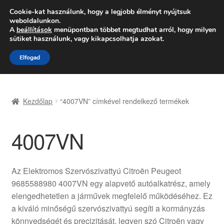
SZÁLLÍTÁS 2618 Ft-tól
Cookie-kat használunk, hogy a legjobb élményt nyújtsuk
weboldalunkon.
Hétfő-Péntek 9:00–16:00
06 80 088 054
A
beállítások
menüpontban többet megtudhat arról, hogy milyen
sütiket használunk, vagy kikapcsolhatja azokat.
Ugrás
Kilépés
Menü
Elfogad
a
a
navigációhoz
tartalomba
Kezdőlap
Kezdőlap
“4007VN” címkével rendelkező termékek
Adatvédelmi irányelvek
4007VN
Felhasználási feltételek
Kapcsolatba lépni
Az Elektromos Szervószivattyú Citroën Peugeot
9685588980 4007VN egy alapvető autóalkatrész, amely
Kifizetések
elengedhetetlen a járművek megfelelő működéséhez. Ez
a kiváló minőségű szervószivattyú segíti a kormányzás
Panasz
könnyedségét és precizitását, legyen szó Citroën vagy