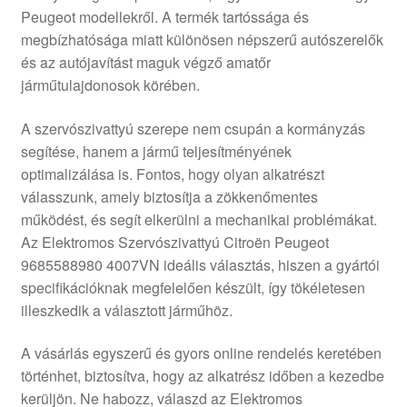
Peugeot modellekről. A termék tartóssága és
Panaszkezelési szabályzat
megbízhatósága miatt különösen népszerű autószerelők
és az autójavítást maguk végző amatőr
Pénztár
járműtulajdonosok körében.
Rólunk
A szervószivattyú szerepe nem csupán a kormányzás
segítése, hanem a jármű teljesítményének
optimalizálása is. Fontos, hogy olyan alkatrészt
Saját fiókom
válasszunk, amely biztosítja a zökkenőmentes
működést, és segít elkerülni a mechanikai problémákat.
Szállítás
Az Elektromos Szervószivattyú Citroën Peugeot
9685588980 4007VN ideális választás, hiszen a gyártói
Szállítás világszerte
specifikációknak megfelelően készült, így tökéletesen
illeszkedik a választott járműhöz.
Szekér
A vásárlás egyszerű és gyors online rendelés keretében
történhet, biztosítva, hogy az alkatrész időben a kezedbe
kerüljön. Ne habozz, válaszd az Elektromos