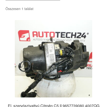
Összesen 1 találat
El. szervószivattyú Citroën C5 II 9657739080 4007QG