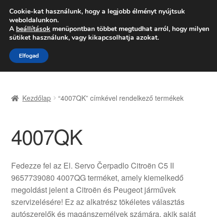
SZÁLLÍTÁS 2618 Ft-tól
Cookie-kat használunk, hogy a legjobb élményt nyújtsuk
weboldalunkon.
Hétfő-Péntek 9:00–16:00
06 80 088 054
A
beállítások
menüpontban többet megtudhat arról, hogy milyen
sütiket használunk, vagy kikapcsolhatja azokat.
Ugrás
Kilépés
Menü
Elfogad
a
a
navigációhoz
tartalomba
Kezdőlap
Kezdőlap
“4007QK” címkével rendelkező termékek
Adatvédelmi irányelvek
4007QK
Felhasználási feltételek
Kapcsolatba lépni
Fedezze fel az El. Servo Čerpadlo Citroën C5 II
9657739080 4007QG terméket, amely kiemelkedő
Kifizetések
megoldást jelent a Citroën és Peugeot járművek
szervizelésére! Ez az alkatrész tökéletes választás
Panasz
autószerelők és magánszemélyek számára, akik saját