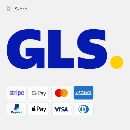
Szekér