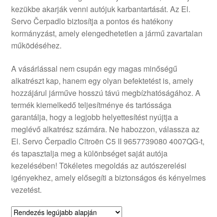
kezükbe akarják venni autójuk karbantartását. Az El.
Panaszkezelési szabályzat
Servo Čerpadlo biztosítja a pontos és hatékony
kormányzást, amely elengedhetetlen a jármű zavartalan
Pénztár
működéséhez.
Rólunk
A vásárlással nem csupán egy magas minőségű
alkatrészt kap, hanem egy olyan befektetést is, amely
hozzájárul járműve hosszú távú megbízhatóságához. A
Saját fiókom
termék kiemelkedő teljesítménye és tartóssága
garantálja, hogy a legjobb helyettesítést nyújtja a
Szállítás
meglévő alkatrész számára. Ne habozzon, válassza az
El. Servo Čerpadlo Citroën C5 II 9657739080 4007QG-t,
Szállítás világszerte
és tapasztalja meg a különbséget saját autója
kezelésében! Tökéletes megoldás az autószerelési
Szekér
igényekhez, amely elősegíti a biztonságos és kényelmes
vezetést.