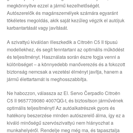
megkönnyítve ezzel a jármű kezelhetőségét.
Panaszkezelési szabályzat
Autószerelők és magánszemélyek számára egyaránt
tökéletes megoldás, akik saját kezűleg végzik el autójuk
Pénztár
karbantartását vagy javítását.
Rólunk
A szivattyú kiválóan illeszkedik a Citroën C5 II típusú
modellekhez, és segít fenntartani az optimális működést
és teljesítményt. Használata során észre fogja venni a
Saját fiókom
különbséget – a könnyedebb manőverezés és a fokozott
biztonság nemcsak a vezetési élményt javítja, hanem a
Szállítás
jármű élettartamát is meghosszabbítja.
Szállítás világszerte
Ne habozzon, válassza az El. Servo Čerpadlo Citroën
C5 II 9657739080 4007QG-t, és biztosítson járművének
Szekér
optimális teljesítményt! Az autóalkatrészek gyors és
hatékony beszerzése minden autószerelő álma, így ez a
kiváló minőségű szervószivattyú nem hiányozhat a
munkahelyéről. Rendelje meg még ma, és tapasztalja