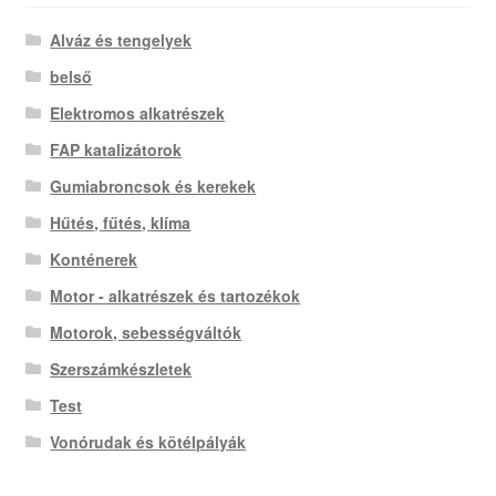
Alváz és tengelyek
belső
Elektromos alkatrészek
FAP katalizátorok
Gumiabroncsok és kerekek
Hűtés, fűtés, klíma
Konténerek
Motor - alkatrészek és tartozékok
Motorok, sebességváltók
Szerszámkészletek
Test
Vonórudak és kötélpályák