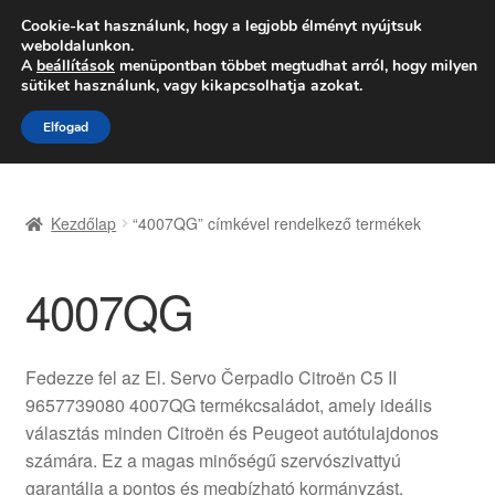
SZÁLLÍTÁS 2618 Ft-tól
Cookie-kat használunk, hogy a legjobb élményt nyújtsuk
weboldalunkon.
Hétfő-Péntek 9:00–16:00
06 80 088 054
A
beállítások
menüpontban többet megtudhat arról, hogy milyen
sütiket használunk, vagy kikapcsolhatja azokat.
Ugrás
Kilépés
Menü
Elfogad
a
a
navigációhoz
tartalomba
Kezdőlap
Kezdőlap
“4007QG” címkével rendelkező termékek
Adatvédelmi irányelvek
4007QG
Felhasználási feltételek
Kapcsolatba lépni
Fedezze fel az El. Servo Čerpadlo Citroën C5 II
9657739080 4007QG termékcsaládot, amely ideális
Kifizetések
választás minden Citroën és Peugeot autótulajdonos
számára. Ez a magas minőségű szervószivattyú
Panasz
garantálja a pontos és megbízható kormányzást,