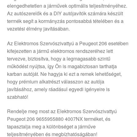
elengedhetetlen a járművek optimális teljesítményéhez.
Panaszkezelési szabályzat
Az autószerelők és a DIY autójavítók számára készült
termék segít a kormányzás pontosabbá tételében és a
Pénztár
vezetési élmény javításában.
Rólunk
Az Elektromos Szervószivattyú a Peugeot 206 esetében
kifejezetten a jármű elektromos rendszeréhez lett
tervezve, biztosítva, hogy a legmagasabb szintű
Saját fiókom
működést nyújtsa, így Ön is magabiztosan tarthatja
karban autóját. Ne hagyja ki ezt a remek lehetőséget,
Szállítás
hogy prémium alkatrészt válasszon az autója
javításához, amely ráadásul egyedi igényeire is
Szállítás világszerte
szabható!
Szekér
Rendelje meg most az Elektromos Szervószivattyú
Peugeot 206 9655955880 4007NX terméket, és
tapasztalja meg a különbséget a járműve
teljesítményében és megbízhatóságában!