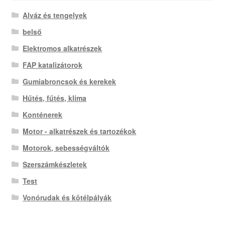
Alváz és tengelyek
belső
Elektromos alkatrészek
FAP katalizátorok
Gumiabroncsok és kerekek
Hűtés, fűtés, klíma
Konténerek
Motor - alkatrészek és tartozékok
Motorok, sebességváltók
Szerszámkészletek
Test
Vonórudak és kötélpályák