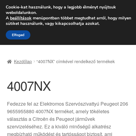
SZÁLLÍTÁS 2618 Ft-tól
Cookie-kat használunk, hogy a legjobb élményt nyújtsuk
weboldalunkon.
Hétfő-Péntek 9:00–16:00
06 80 088 054
A
beállítások
menüpontban többet megtudhat arról, hogy milyen
sütiket használunk, vagy kikapcsolhatja azokat.
Ugrás
Kilépés
Menü
Elfogad
a
a
navigációhoz
tartalomba
Kezdőlap
Kezdőlap
“4007NX” címkével rendelkező termékek
Adatvédelmi irányelvek
4007NX
Felhasználási feltételek
Kapcsolatba lépni
Fedezze fel az Elektromos Szervószivattyú Peugeot 206
9655955880 4007NX terméket, amely tökéletes
Kifizetések
választás a Citroën és Peugeot járművek
szervizeléséhez. Ez a kiváló minőségű alkatrész
Panasz
megbízható működést és tartósságot biztosít, ami