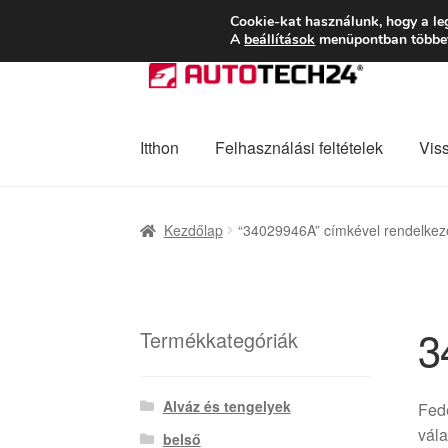
SZÁLLÍTÁS 2618 
Cookie-kat használunk, hogy a le
A
beállítások
menüpontban többet 
Ugrás
Kilépés
a
a
navigációhoz
tartalomba
Itthon
Felhasználási feltételek
Vis
Kezdőlap
Adatvédelmi irányelvek
Felhaszná
Kezdőlap
“34029946A” címkével rendelkez
Panaszkezelési szabályzat
Pénztár
Rólunk
3
Termékkategóriák
Alváz és tengelyek
Fed
vála
belső