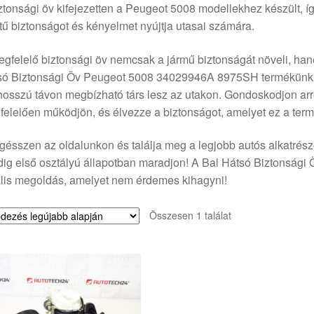
ztonsági öv kifejezetten a Peugeot 5008 modellekhez készült, 
tű biztonságot és kényelmet nyújtja utasai számára.
gfelelő biztonsági öv nemcsak a jármű biztonságát növeli, hane
só Biztonsági Öv Peugeot 5008 34029946A 8975SH termékünk ki
hosszú távon megbízható társ lesz az utakon. Gondoskodjon arr
elelően működjön, és élvezze a biztonságot, amelyet ez a term
ésszen az oldalunkon és találja meg a legjobb autós alkatrész
dig első osztályú állapotban maradjon! A Bal Hátsó Biztonsá
lis megoldás, amelyet nem érdemes kihagyni!
Összesen 1 találat