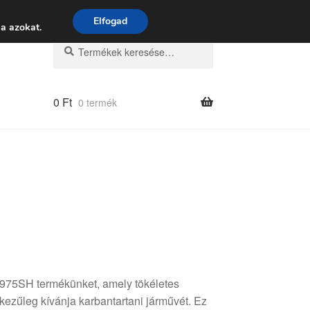
 9:00–16:00
06 80 088 054
Elfogad
a azokat.
Keresés
Keresés
a
következőre:
0
Ft
0 termék
975SH termékünket, amely tökéletes
kezűleg kívánja karbantartani járművét. Ez