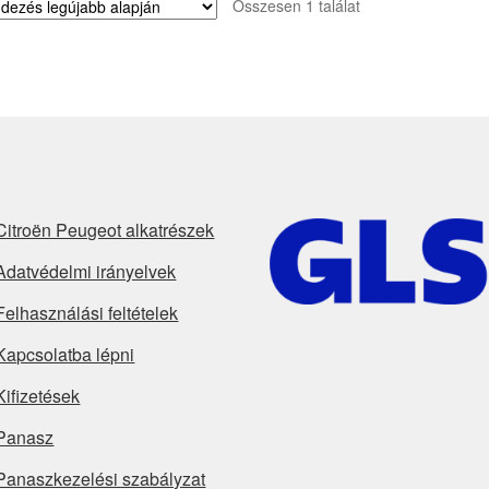
Összesen 1 találat
Citroën Peugeot alkatrészek
Adatvédelmi irányelvek
Felhasználási feltételek
Kapcsolatba lépni
Kifizetések
Panasz
Panaszkezelési szabályzat