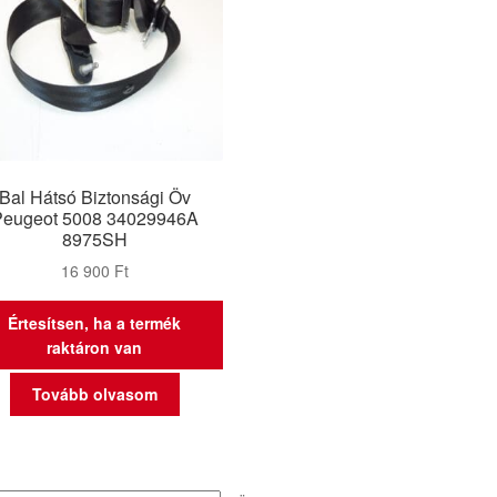
Bal Hátsó Biztonsági Öv
Peugeot 5008 34029946A
8975SH
16 900
Ft
Értesítsen, ha a termék
raktáron van
Tovább olvasom