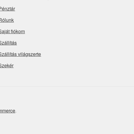
Pénztár
Rólunk
Saját fiókom
Szállítás
Szállítás világszerte
Szekér
ommerce
.