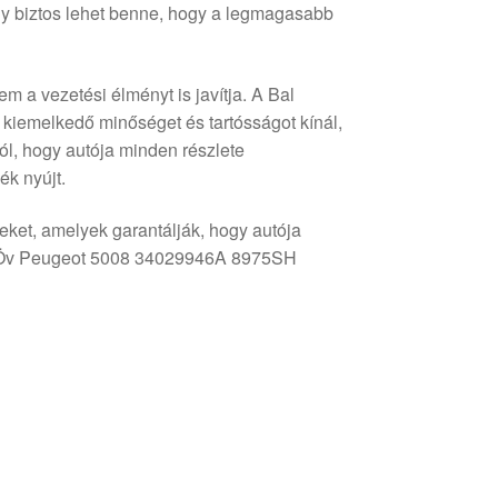
így biztos lehet benne, hogy a legmagasabb
m a vezetési élményt is javítja. A Bal
emelkedő minőséget és tartósságot kínál,
ól, hogy autója minden részlete
ék nyújt.
eket, amelyek garantálják, hogy autója
gi Öv Peugeot 5008 34029946A 8975SH