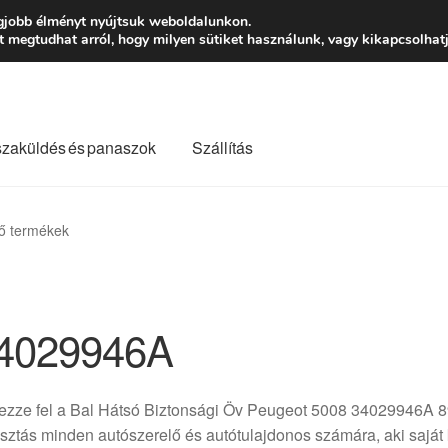
Ft-tól
Hétfő-Péntek
gjobb élményt nyújtsuk weboldalunkon.
megtudhat arról, hogy milyen sütiket használunk, vagy kikapcsolhatj
szaküldés és panaszok
Szállítás
lási feltételek
Kapcsolatba lépni
Kifizetések
Panasz
ő termékek
Saját fiókom
Szállítás
Szállítás világszerte
Szekér
4029946A
ezze fel a Bal Hátsó Biztonsági Öv Peugeot 5008 34029946A 8
sztás minden autószerelő és autótulajdonos számára, aki saját 