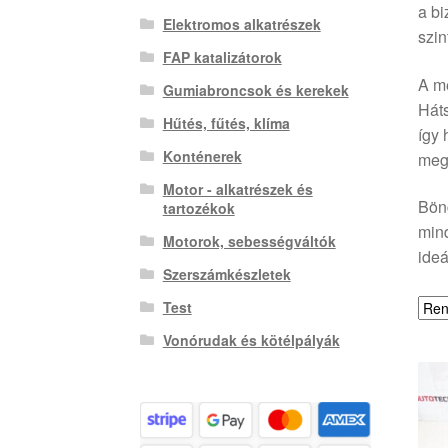
a bi
Elektromos alkatrészek
szin
FAP katalizátorok
A me
Gumiabroncsok és kerekek
Hát
Hűtés, fűtés, klíma
így 
Konténerek
megf
Motor - alkatrészek és
Böng
tartozékok
min
Motorok, sebességváltók
ideá
Szerszámkészletek
Test
Vonórudak és kötélpályák