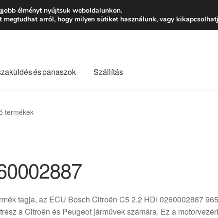
Ft-tól
Hétfő-Péntek
gjobb élményt nyújtsuk weboldalunkon.
megtudhat arról, hogy milyen sütiket használunk, vagy kikapcsolhatj
szaküldés és panaszok
Szállítás
lási feltételek
Kapcsolatba lépni
Kifizetések
Panasz
ő termékek
Saját fiókom
Szállítás
Szállítás világszerte
Szekér
60002887
ermék tagja, az ECU Bosch Citroën C5 2.2 HDI 0260002887 96
trész a Citroën és Peugeot járművek számára. Ez a motorvezérl