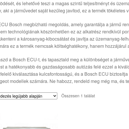
dését, és lehetővé teszi a magas szintű teljesítményt és üze
, aki a járművedet saját kezűleg javítod, ez a termék tökéletes
ECU Bosch megbízható megoldás, amely garantálja a jármű ren
rn technológiának köszönhetően ez az alkatrész rendkívül pon
kenteni a károsanyag-kibocsátást és javítja az üzemanyag-felh
ára ez a termék nemcsak költséghatékony, hanem hozzájárul 
szd a Bosch ECU-t, és tapasztald meg a különbséget a járműv
st a hatékonyabb és gazdaságosabb autózás felé ezzel a kivál
elelő kiválasztása kulcsfontosságú, és a Bosch ECU biztosítja
eot modellek számára. Ne habozz, rendeld meg még ma, és ted
Összesen 1 találat