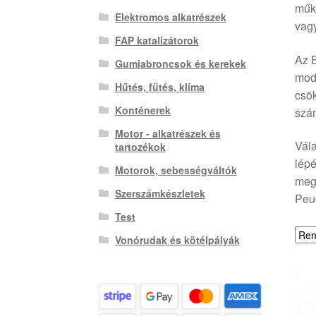
műkö
Elektromos alkatrészek
vagy
FAP katalizátorok
Az 
Gumiabroncsok és kerekek
mode
Hűtés, fűtés, klíma
csök
Konténerek
szám
Motor - alkatrészek és
Vála
tartozékok
lépé
Motorok, sebességváltók
megf
Szerszámkészletek
Peug
Test
Vonórudak és kötélpályák