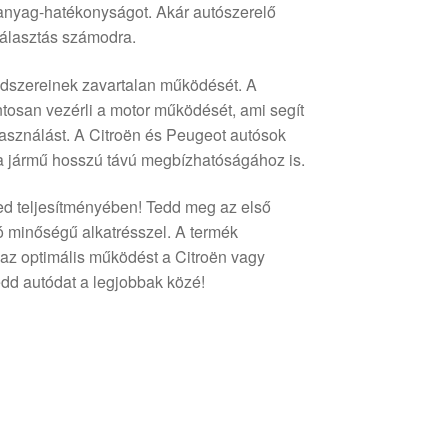
manyag-hatékonyságot. Akár autószerelő
 választás számodra.
dszereinek zavartalan működését. A
tosan vezérli a motor működését, ami segít
asználást. A Citroën és Peugeot autósok
a jármű hosszú távú megbízhatóságához is.
ed teljesítményében! Tedd meg az első
ó minőségű alkatrésszel. A termék
 az optimális működést a Citroën vagy
d autódat a legjobbak közé!