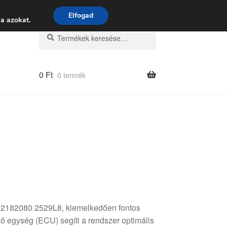
 9:00–16:00
06 80 088 054
Elfogad
a azokat.
Keresés
Keresés
a
következőre:
0
Ft
0 termék
52182080 2529L8, kiemelkedően fontos
ő egység (ECU) segíti a rendszer optimális