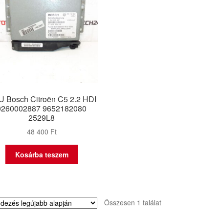
 Bosch Citroën C5 2.2 HDI
0260002887 9652182080
2529L8
48 400
Ft
Kosárba teszem
Összesen 1 találat