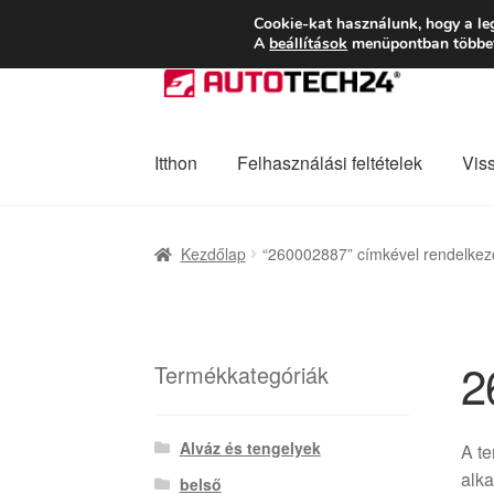
SZÁLLÍTÁS 2618 
Cookie-kat használunk, hogy a le
A
beállítások
menüpontban többet 
Ugrás
Kilépés
a
a
navigációhoz
tartalomba
Itthon
Felhasználási feltételek
Vis
Kezdőlap
Adatvédelmi irányelvek
Felhaszná
Kezdőlap
“260002887” címkével rendelkez
Panaszkezelési szabályzat
Pénztár
Rólunk
2
Termékkategóriák
Alváz és tengelyek
A t
alka
belső