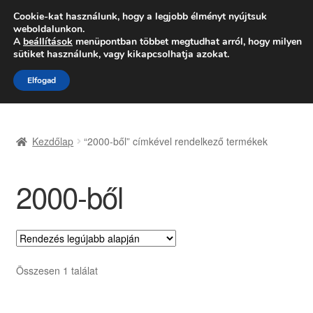
SZÁLLÍTÁS 2618 Ft-tól
Cookie-kat használunk, hogy a legjobb élményt nyújtsuk
weboldalunkon.
Hétfő-Péntek 9:00–16:00
06 80 088 054
A
beállítások
menüpontban többet megtudhat arról, hogy milyen
sütiket használunk, vagy kikapcsolhatja azokat.
Ugrás
Kilépés
Menü
Elfogad
a
a
navigációhoz
tartalomba
Kezdőlap
Kezdőlap
“2000-ből” címkével rendelkező termékek
Adatvédelmi irányelvek
2000-ből
Felhasználási feltételek
Kapcsolatba lépni
Kifizetések
Összesen 1 találat
Panasz