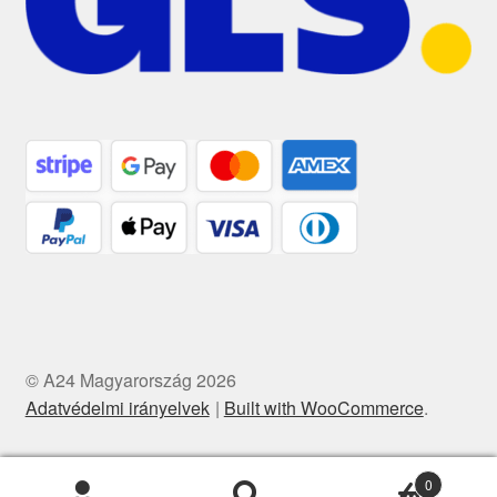
© A24 Magyarország 2026
Adatvédelmi irányelvek
Built with WooCommerce
.
0
Keresés
Keresés