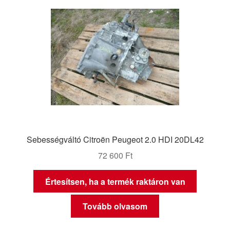
Panaszkezelési szabályzat
Pénztár
Rólunk
Saját fiókom
Szállítás
Sebességváltó Citroën Peugeot 2.0 HDI 20DL42
Szállítás világszerte
72 600
Ft
Szekér
Értesítsen, ha a termék raktáron van
Tovább olvasom