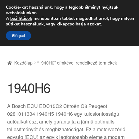
SZÁLLÍTÁS 2618 Ft-tól
Cookie-kat használunk, hogy a legjobb élményt nyújtsuk
weboldalunkon.
Hétfő-Péntek 9:00–16:00
06 80 088 054
A
beállítások
menüpontban többet megtudhat arról, hogy milyen
sütiket használunk, vagy kikapcsolhatja azokat.
Ugrás
Kilépés
Menü
Elfogad
a
a
navigációhoz
tartalomba
Kezdőlap
Kezdőlap
“1940H6” címkével rendelkező termékek
Adatvédelmi irányelvek
1940H6
Felhasználási feltételek
Kapcsolatba lépni
A Bosch ECU EDC15C2 Citroën C8 Peugeot
0281011334 1940H5 1940H6 egy kulcsfontosságú
Kifizetések
autóalkatrész, amely garantálja a jármű optimális
teljesítményét és megbízhatóságát. Ez a motorvezérlő
Panasz
egység (ECU) az egyik legfontosabb eleme a modern