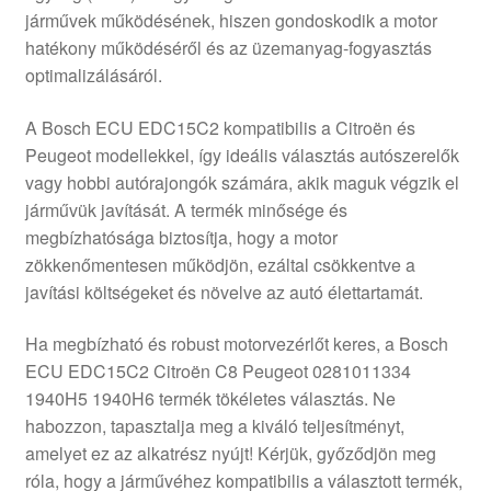
járművek működésének, hiszen gondoskodik a motor
Panaszkezelési szabályzat
hatékony működéséről és az üzemanyag-fogyasztás
optimalizálásáról.
Pénztár
A Bosch ECU EDC15C2 kompatibilis a Citroën és
Rólunk
Peugeot modellekkel, így ideális választás autószerelők
vagy hobbi autórajongók számára, akik maguk végzik el
járművük javítását. A termék minősége és
Saját fiókom
megbízhatósága biztosítja, hogy a motor
zökkenőmentesen működjön, ezáltal csökkentve a
Szállítás
javítási költségeket és növelve az autó élettartamát.
Szállítás világszerte
Ha megbízható és robust motorvezérlőt keres, a Bosch
ECU EDC15C2 Citroën C8 Peugeot 0281011334
Szekér
1940H5 1940H6 termék tökéletes választás. Ne
habozzon, tapasztalja meg a kiváló teljesítményt,
amelyet ez az alkatrész nyújt! Kérjük, győződjön meg
róla, hogy a járművéhez kompatibilis a választott termék,