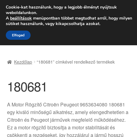
SZÁLLÍTÁS 2618 Ft-tól
Cookie-kat használunk, hogy a legjobb élményt nyújtsuk
weboldalunkon.
Hétfő-Péntek 9:00–16:00
06 80 088 054
A
beállítások
menüpontban többet megtudhat arról, hogy milyen
sütiket használunk, vagy kikapcsolhatja azokat.
Ugrás
Kilépés
Menü
Elfogad
a
a
navigációhoz
tartalomba
Kezdőlap
Kezdőlap
“180681” címkével rendelkező termékek
Adatvédelmi irányelvek
180681
Felhasználási feltételek
Kapcsolatba lépni
A Motor Rögzítő Citroën Peugeot 9653634080 180681
egy kiváló minőségű alkatrész, amely elengedhetetlen a
Kifizetések
Citroën és Peugeot járművek megfelelő működéséhez.
Ez a motor rögzítő biztosítja a motor stabilitását és
Panasz
csökkenti a rezgéseket, így hozzájárul a jármű hosszú