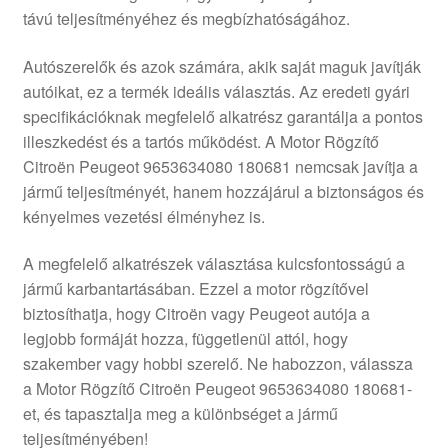
távú teljesítményéhez és megbízhatóságához.
Panaszkezelési szabályzat
Autószerelők és azok számára, akik saját maguk javítják
Pénztár
autóikat, ez a termék ideális választás. Az eredeti gyári
specifikációknak megfelelő alkatrész garantálja a pontos
Rólunk
illeszkedést és a tartós működést. A Motor Rögzítő
Citroën Peugeot 9653634080 180681 nemcsak javítja a
jármű teljesítményét, hanem hozzájárul a biztonságos és
Saját fiókom
kényelmes vezetési élményhez is.
Szállítás
A megfelelő alkatrészek választása kulcsfontosságú a
jármű karbantartásában. Ezzel a motor rögzítővel
Szállítás világszerte
biztosíthatja, hogy Citroën vagy Peugeot autója a
legjobb formáját hozza, függetlenül attól, hogy
Szekér
szakember vagy hobbi szerelő. Ne habozzon, válassza
a Motor Rögzítő Citroën Peugeot 9653634080 180681-
et, és tapasztalja meg a különbséget a jármű
teljesítményében!