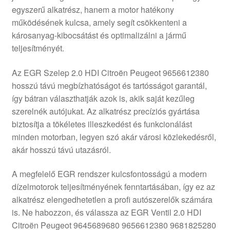
egyszerű alkatrész, hanem a motor hatékony
Panaszkezelési szabályzat
működésének kulcsa, amely segít csökkenteni a
károsanyag-kibocsátást és optimalizálni a jármű
Pénztár
teljesítményét.
Rólunk
Az EGR Szelep 2.0 HDI Citroën Peugeot 9656612380
hosszú távú megbízhatóságot és tartósságot garantál,
így bátran választhatják azok is, akik saját kezűleg
Saját fiókom
szerelnék autójukat. Az alkatrész precíziós gyártása
biztosítja a tökéletes illeszkedést és funkcionálást
Szállítás
minden motorban, legyen szó akár városi közlekedésről,
akár hosszú távú utazásról.
Szállítás világszerte
A megfelelő EGR rendszer kulcsfontosságú a modern
Szekér
dízelmotorok teljesítményének fenntartásában, így ez az
alkatrész elengedhetetlen a profi autószerelők számára
is. Ne habozzon, és válassza az EGR Ventil 2.0 HDI
Citroën Peugeot 9645689680 9656612380 9681825280