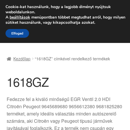
SZÁLLÍTÁS 2618 Ft-tól
Cookie-kat használunk, hogy a legjobb élményt nyújtsuk
weboldalunkon.
Hétfő-Péntek 9:00–16:00
06 80 088 054
A
beállítások
menüpontban többet megtudhat arról, hogy milyen
sütiket használunk, vagy kikapcsolhatja azokat.
Ugrás
Kilépés
Menü
Elfogad
a
a
navigációhoz
tartalomba
Kezdőlap
Kezdőlap
“1618GZ” címkével rendelkező termékek
Adatvédelmi irányelvek
1618GZ
Felhasználási feltételek
Kapcsolatba lépni
Fedezze fel a kiváló minőségű EGR Ventil 2.0 HDI
Citroën Peugeot 9645689680 9656612380 9681825280
Kifizetések
terméket, amely ideális választás minden autószerelő
számára, aki Citroën vagy Peugeot típusú járművek
Panasz
javításával foglalkozik. Ez a termék nem csupán egy